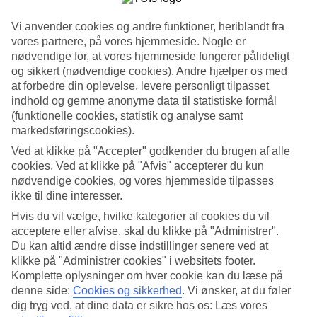
Se billedgalleri
Vi anvender cookies og andre funktioner, heriblandt fra
vores partnere, på vores hjemmeside. Nogle er
nødvendige for, at vores hjemmeside fungerer pålideligt
Tidligere
Næste
og sikkert (nødvendige cookies). Andre hjælper os med
at forbedre din oplevelse, levere personligt tilpasset
Tripadvisor
indhold og gemme anonyme data til statistiske formål
(funktionelle cookies, statistik og analyse samt
markedsføringscookies).
3.3/5
Ved at klikke på "Accepter" godkender du brugen af alle
cookies. Ved at klikke på "Afvis" accepterer du kun
Vurdering af
3.3 / 5
fra
128 anmeldelser
nødvendige cookies, og vores hjemmeside tilpasses
Renlighed
ikke til dine interesser.
3.8/5
Hvis du vil vælge, hvilke kategorier af cookies du vil
Beliggenhed
4.7/5
acceptere eller afvise, skal du klikke på "Administrer".
Værelserne
Du kan altid ændre disse indstillinger senere ved at
3.6/5
klikke på "Administrer cookies" i websitets footer.
Service
Komplette oplysninger om hver cookie kan du læse på
3.4/5
denne side:
Cookies og sikkerhed
.
Vi ønsker, at du føler
Søvnkvalitet
dig tryg ved, at dine data er sikre hos os: Læs vores
3.9/5