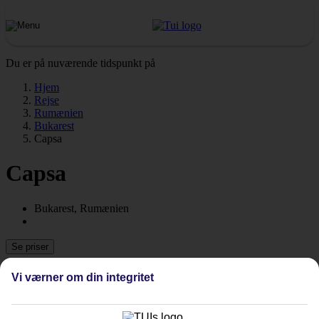
Du er på nuværende tidspunkt på
Hjem
Rejse
Rumænien
Bukarest
Capsa
Capsa
Bukarest, Rumænien
Se priser
Vi værner om din integritet
Tidligere
Næste