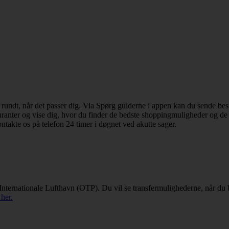
dt, når det passer dig. Via Spørg guiderne i appen kan du sende besked
estauranter og vise dig, hvor du finder de bedste shoppingmuligheder og d
ontakte os på telefon 24 timer i døgnet ved akutte sager.
Internationale Lufthavn (OTP). Du vil se transfermulighederne, når du be
her.