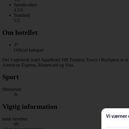
Søvnkvalitet
4.5/5
Standard
5/5
Om hotellet
3*
Officiel kategori
Det 3-stjernede hotel Aparthotel SIR Fundeni Tower i Bucharest er et 
American Express, Mastercard og Visa.
Sport
fitnessrum
Ja
Vigtig information
Vi værner 
antal værelser
69