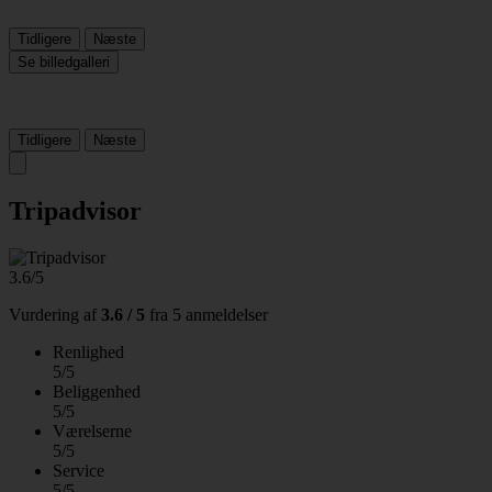
Tidligere
Næste
Se billedgalleri
Tidligere
Næste
Tripadvisor
3.6/5
Vurdering af
3.6 / 5
fra
5 anmeldelser
Renlighed
5/5
Beliggenhed
5/5
Værelserne
5/5
Service
5/5