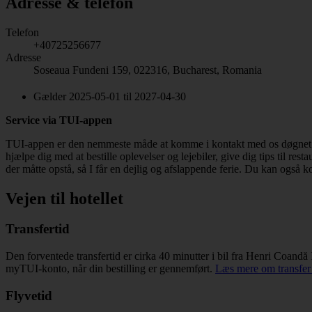
Adresse & telefon
Telefon
+40725256677
Adresse
Soseaua Fundeni 159, 022316, Bucharest, Romania
Gælder 2025-05-01 til 2027-04-30
Service via TUI-appen
TUI-appen er den nemmeste måde at komme i kontakt med os døgnet run
hjælpe dig med at bestille oplevelser og lejebiler, give dig tips til r
der måtte opstå, så I får en dejlig og afslappende ferie. Du kan også k
Vejen til hotellet
Transfertid
Den forventede transfertid er cirka 40 minutter i bil fra Henri Coandă 
myTUI-konto, når din bestilling er gennemført.
Læs mere om transfer 
Flyvetid