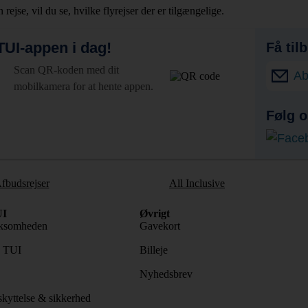
rejse, vil du se, hvilke flyrejser der er tilgængelige.
UI-appen i dag!
Få til
Scan QR-koden med dit
Ab
mobilkamera for at hente appen.
Følg o
fbudsrejser
All Inclusive
I
Øvrigt
ksomheden
Gavekort
s TUI
Billeje
Nyhedsbrev
kyttelse & sikkerhed