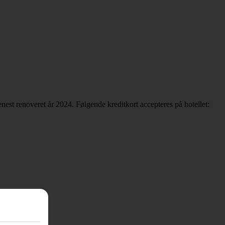
est renoveret år 2024. Følgende kreditkort accepteres på hotellet: