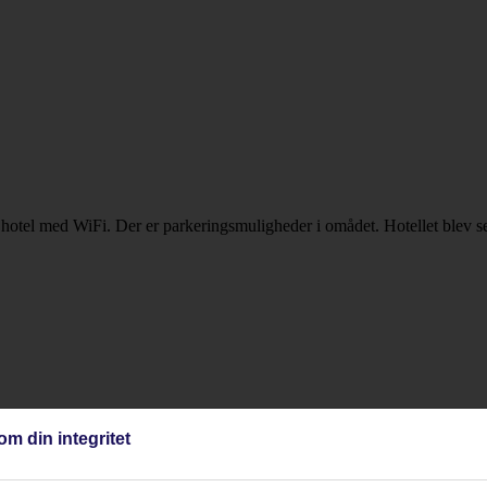
hotel med WiFi. Der er parkeringsmuligheder i omådet. Hotellet blev sen
om din integritet