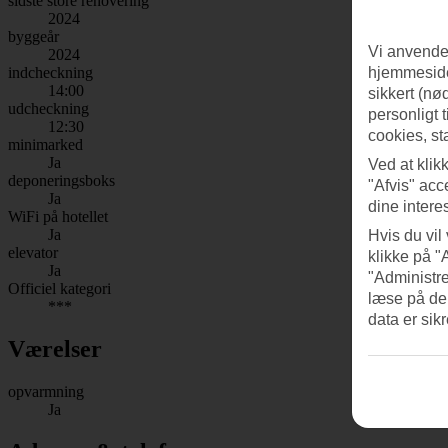
sidste store renovering
2024
byggeår
Vi anvender
2024
hjemmeside
indcheckning
14:00
sikkert (nø
udcheckning
personligt 
12:30
cookies, st
minimarked
Ja
Ved at klik
deponeringsboks
"Afvis" acc
Ja
dine intere
WiFi på hotellet
Ja
Hvis du vil
elevator
klikke på "
Ja
"Administre
Officiel kategori
læse på de
***
data er sik
Værelser
opvarmning
Ja