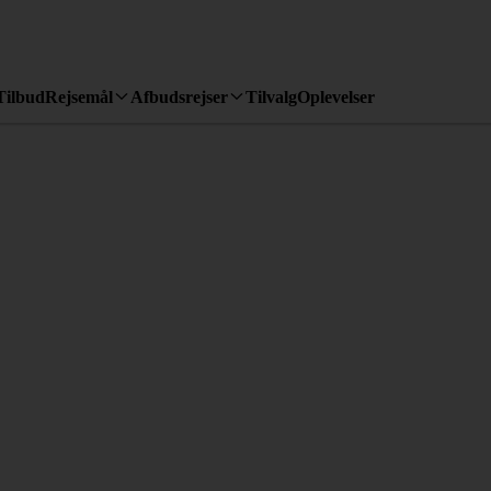
Tilbud
Rejsemål
Afbudsrejser
Tilvalg
Oplevelser