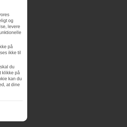
vores
ligt og
se, levere
unktionelle
ikke på
es ikke til
 skal du
t klikke på
okie kan du
ed, at dine