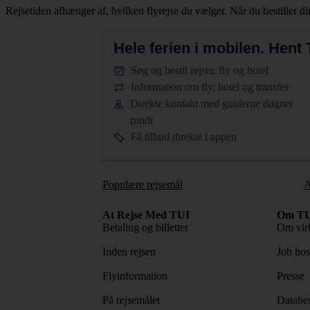
Rejsetiden afhænger af, hvilken flyrejse du vælger. Når du bestiller din 
Hele ferien i mobilen.
Hent T
Søg og bestil rejser, fly og hotel
Information om fly, hotel og transfer
Direkte kontakt med guiderne døgnet
rundt
Få tilbud direkte i appen
Populære rejsemål
A
At Rejse Med TUI
Om TU
Betaling og billetter
Om vir
Inden rejsen
Job ho
Flyinformation
Presse
På rejsemålet
Databes