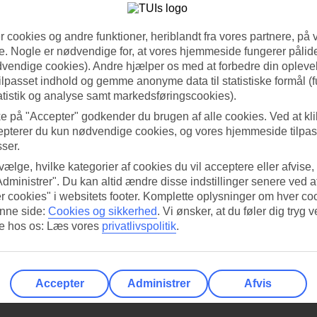
 cookies og andre funktioner, heriblandt fra vores partnere, på 
. Nogle er nødvendige for, at vores hjemmeside fungerer pålide
dvendige cookies). Andre hjælper os med at forbedre din oplevel
tilpasset indhold og gemme anonyme data til statistiske formål (f
atistik og analyse samt markedsføringscookies).
ke på "Accepter" godkender du brugen af alle cookies. Ved at kl
epterer du kun nødvendige cookies, og vores hjemmeside tilpass
sser.
 vælge, hvilke kategorier af cookies du vil acceptere eller afvise,
Administrer". Du kan altid ændre disse indstillinger senere ved a
r cookies" i websitets footer. Komplette oplysninger om hver co
nne side:
Cookies og sikkerhed
.
Vi ønsker, at du føler dig tryg v
re hos os: Læs vores
privatlivspolitik
.
Accepter
Administrer
Afvis