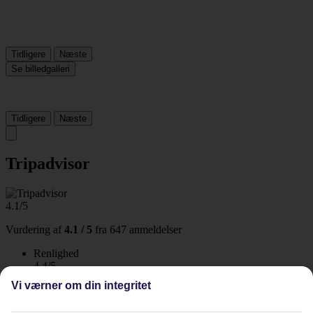
Tidligere
Næste
Se billedgalleri
Tidligere
Næste
Tripadvisor
4.1/5
Vurdering af
4.1 / 5
fra
647 anmeldelser
Renlighed
4.4/5
Beliggenhed
Vi værner om din integritet
4.2/5
Værelserne