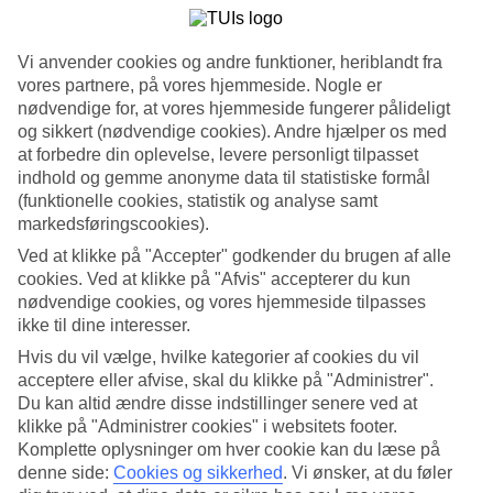
4.2/5
Service
4.2/5
Vi anvender cookies og andre funktioner, heriblandt fra
Søvnkvalitet
4.3/5
vores partnere, på vores hjemmeside. Nogle er
Standard
nødvendige for, at vores hjemmeside fungerer pålideligt
4.1/5
og sikkert (nødvendige cookies). Andre hjælper os med
at forbedre din oplevelse, levere personligt tilpasset
Om hotellet
indhold og gemme anonyme data til statistiske formål
(funktionelle cookies, statistik og analyse samt
4*
markedsføringscookies).
Officiel kategori
Ved at klikke på "Accepter" godkender du brugen af alle
WiFi
cookies. Ved at klikke på "Afvis" accepterer du kun
Harmonisk beliggenhed i naturpark
nødvendige cookies, og vores hjemmeside tilpasses
ikke til dine interesser.
AP Cabanas Beach & Nature ligger i en naturpark lige udenfor
Hvis du vil vælge, hvilke kategorier af cookies du vil
Tavira. Hotellet har restaurant, tagbar, fitness, spa og egen
acceptere eller afvise, skal du klikke på "Administrer".
bådservice til stranden.
Du kan altid ændre disse indstillinger senere ved at
Ved siden af hotellet ligger naturreservatet Ria Formosa, hvor du
klikke på "Administrer cookies" i websitets footer.
kan opleve et unikt og stort udvalg af laguner, kanaler, øer og et rigt
Komplette oplysninger om hver cookie kan du læse på
fugle- og dyreliv.
denne side:
Cookies og sikkerhed
.
Vi ønsker, at du føler