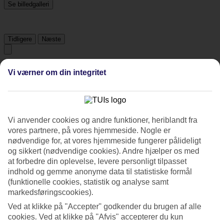
Se billedgalleri
Tidligere
Næste
Tripadvisor
Vi værner om din integritet
4.5/5
Vurdering af
4.5 / 5
fra
3504 anmeldelser
Vi anvender cookies og andre funktioner, heriblandt fra
vores partnere, på vores hjemmeside. Nogle er
Renlighed
nødvendige for, at vores hjemmeside fungerer pålideligt
4.6/5
og sikkert (nødvendige cookies). Andre hjælper os med
Beliggenhed
4.7/5
at forbedre din oplevelse, levere personligt tilpasset
Værelserne
indhold og gemme anonyme data til statistiske formål
4.5/5
(funktionelle cookies, statistik og analyse samt
Service
markedsføringscookies).
4.5/5
Søvnkvalitet
Ved at klikke på "Accepter" godkender du brugen af alle
4.6/5
cookies. Ved at klikke på "Afvis" accepterer du kun