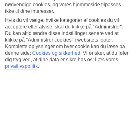
Standard
nødvendige cookies, og vores hjemmeside tilpasses
4.4/5
ikke til dine interesser.
Om hotellet
Hvis du vil vælge, hvilke kategorier af cookies du vil
acceptere eller afvise, skal du klikke på "Administrer".
Du kan altid ændre disse indstillinger senere ved at
4*
Officiel kategori
klikke på "Administrer cookies" i websitets footer.
Komplette oplysninger om hver cookie kan du læse på
Ved Westbahnhof station
denne side:
Cookies og sikkerhed
.
Vi ønsker, at du føler
dig tryg ved, at dine data er sikre hos os: Læs vores
Ruby Marie Hotel er et moderne designhotel, der ligger tre kilometer
privatlivspolitik
.
fra Wiens centrum. Her bor du i bekvemme og lyst indrettede
værelser. I hotellets hyggelige lounge kan du bestille morgenmad,
kolde og varme drikke samt lettere snacks, som kan nydes på den
indbydende tagterrasse.
Nærmeste tog- og emtrostation: Westbahnhof 400 meter.
På hotellet er der:
Tagterrasse
24-timers reception
Morgenmadslokale og bar
Bagageopbevaring