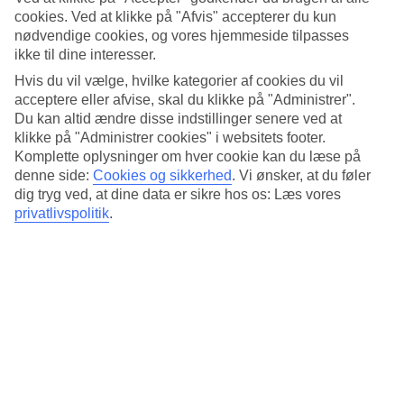
Standard
cookies. Ved at klikke på "Afvis" accepterer du kun
4.1/5
nødvendige cookies, og vores hjemmeside tilpasses
ikke til dine interesser.
Om hotellet
Hvis du vil vælge, hvilke kategorier af cookies du vil
4*
acceptere eller afvise, skal du klikke på "Administrer".
Officiel kategori
Du kan altid ændre disse indstillinger senere ved at
klikke på "Administrer cookies" i websitets footer.
I det sydøstlige Wien i Landstrasse
Komplette oplysninger om hver cookie kan du læse på
denne side:
Cookies og sikkerhed
.
Vi ønsker, at du føler
Best Western Plus Amedia Wien ligger i forretningskvarteret
dig tryg ved, at dine data er sikre hos os: Læs vores
Landstrasse i den sydøstlige del af Wien. Her bor du i moderne og
privatlivspolitik
.
komfortable værelser, og på hotellet og du kan benytte dig af
faciliteter som restaurant og bar.
Hvis du vil rundt med lokal transport, er den nærmeste busstation
Petrusgasse.
På hotellet findes:
WiFi
AC
24-timers reception
Restaurant og bar