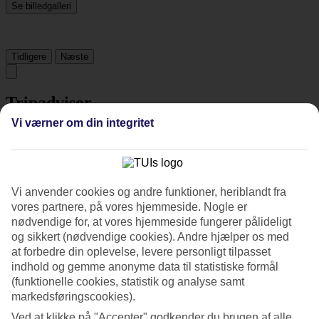
Se billedgalleri
Tidligere
Næste
Tripadvisor
Vi værner om din integritet
3.9/5
Vurdering af
3.9 / 5
fra
1192 anmeldelser
Vi anvender cookies og andre funktioner, heriblandt fra
Renlighed
vores partnere, på vores hjemmeside. Nogle er
4.3/5
Beliggenhed
nødvendige for, at vores hjemmeside fungerer pålideligt
3.9/5
og sikkert (nødvendige cookies). Andre hjælper os med
Værelserne
at forbedre din oplevelse, levere personligt tilpasset
4.2/5
indhold og gemme anonyme data til statistiske formål
Service
(funktionelle cookies, statistik og analyse samt
4/5
markedsføringscookies).
Søvnkvalitet
4.3/5
Ved at klikke på "Accepter" godkender du brugen af alle