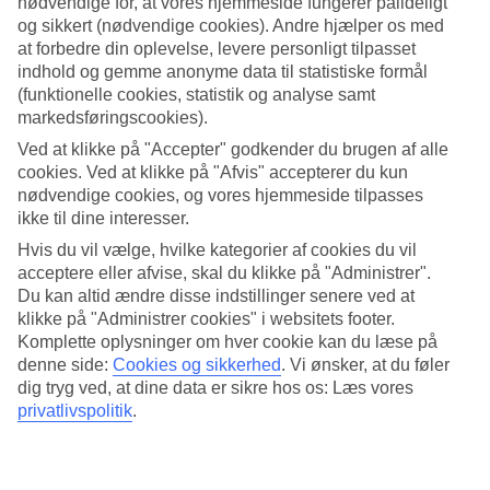
nødvendige for, at vores hjemmeside fungerer pålideligt
4.1/5
Service
og sikkert (nødvendige cookies). Andre hjælper os med
4.3/5
at forbedre din oplevelse, levere personligt tilpasset
Søvnkvalitet
indhold og gemme anonyme data til statistiske formål
4.3/5
(funktionelle cookies, statistik og analyse samt
Standard
markedsføringscookies).
4.1/5
Ved at klikke på "Accepter" godkender du brugen af alle
Om hotellet
cookies. Ved at klikke på "Afvis" accepterer du kun
nødvendige cookies, og vores hjemmeside tilpasses
WiFi
ikke til dine interesser.
Hvis du vil vælge, hvilke kategorier af cookies du vil
Central og rolig beliggenhed
acceptere eller afvise, skal du klikke på "Administrer".
Du kan altid ændre disse indstillinger senere ved at
Mercure Grand Hotel Biedermeier Wien har en central beliggenhed
klikke på "Administrer cookies" i websitets footer.
nær shopping og seværdigheder. På tros af dette ligger hotellet
roligt, inde i et stræde, nærmere bestemt Biedermeier-passage.
Komplette oplysninger om hver cookie kan du læse på
Hotellet har to restauranter, en Café, træningslokale og en lille
denne side:
Cookies og sikkerhed
.
Vi ønsker, at du føler
wellnessafdeling med sauna.
dig tryg ved, at dine data er sikre hos os: Læs vores
privatlivspolitik
.
På Mercure Grand Hotel Biedermeier Wien bor du i gåafstand til
flere butikker, restauranter og vinbarer. Desuden bor du tæt på
Stefansdomkirken og Staasoper, et af verdens førende operahuse.