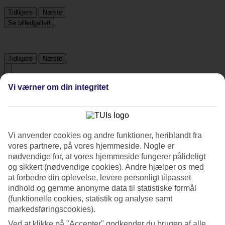
Tidligere
Næste
Se billedgalleri
Tidligere
Næste
Vi værner om din integritet
Tripadvisor
3.9/5
Vi anvender cookies og andre funktioner, heriblandt fra
Vurdering af
3.9 / 5
fra
154 anmeldelser
vores partnere, på vores hjemmeside. Nogle er
Renlighed
nødvendige for, at vores hjemmeside fungerer pålideligt
4.3/5
og sikkert (nødvendige cookies). Andre hjælper os med
Beliggenhed
at forbedre din oplevelse, levere personligt tilpasset
4.2/5
indhold og gemme anonyme data til statistiske formål
Værelserne
(funktionelle cookies, statistik og analyse samt
4.4/5
markedsføringscookies).
Service
3.8/5
Ved at klikke på "Accepter" godkender du brugen af alle