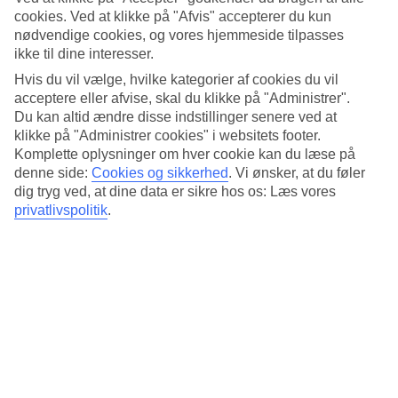
Søvnkvalitet
cookies. Ved at klikke på "Afvis" accepterer du kun
4.1/5
nødvendige cookies, og vores hjemmeside tilpasses
Standard
3.9/5
ikke til dine interesser.
Hvis du vil vælge, hvilke kategorier af cookies du vil
Om hotellet
acceptere eller afvise, skal du klikke på "Administrer".
Du kan altid ændre disse indstillinger senere ved at
4*
klikke på "Administrer cookies" i websitets footer.
Officiel kategori
Komplette oplysninger om hver cookie kan du læse på
denne side:
Cookies og sikkerhed
.
Vi ønsker, at du føler
Moderne hotel i Donau Zentrum
dig tryg ved, at dine data er sikre hos os: Læs vores
privatlivspolitik
.
Cityhotellet Arcotel Donauzentrum ligger i Wiens største shopping-
og underholdningscenter - Donau Zentrum i det 22. distrikt. Hotellet
er moderne indrettet med hovedfarven grøn, som skal lede tankerne
hen på naturen omkring Donau. Hotellet har også en bar.
Alle værelser er udstyret med smart-tv med streaming-funktionalitet.
Hotellet har sin egen parkeringskælder med 30 pladser (mod
betaling).
På hotellet er der:
WiFi