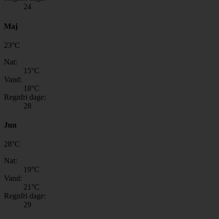
24
Maj
23
°
C
Nat:
15
°C
Vand:
18
°C
Regnfri dage:
28
Jun
28
°
C
Nat:
19
°C
Vand:
21
°C
Regnfri dage:
29