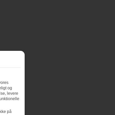
vores
ligt og
se, levere
unktionelle
ikke på