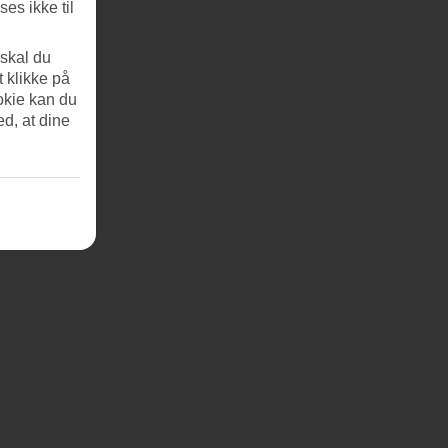
es ikke til
 skal du
t klikke på
okie kan du
ed, at dine