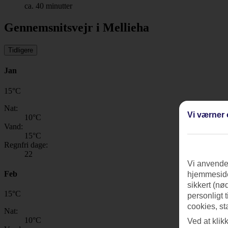
ca. 40 minutter
Gennemsnitsvejr i Mellieha
Tidligere
Jan
15
°
C
Nat:
Vi værner 
10
°C
Vand:
15
°C
Regnfri dage:
22
Vi anvender
Feb
hjemmeside
sikkert (nø
15
°
C
personligt 
cookies, st
Nat:
10
°C
Ved at klik