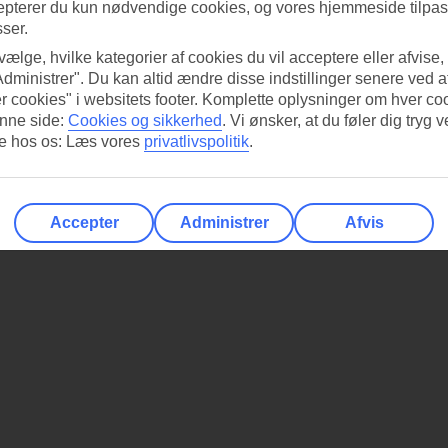
epterer du kun nødvendige cookies, og vores hjemmeside tilpass
sser.
 vælge, hvilke kategorier af cookies du vil acceptere eller afvise,
Administrer". Du kan altid ændre disse indstillinger senere ved a
r cookies" i websitets footer. Komplette oplysninger om hver co
nne side:
Cookies og sikkerhed
.
Vi ønsker, at du føler dig tryg v
re hos os: Læs vores
privatlivspolitik
.
Accepter
Administrer
Afvis