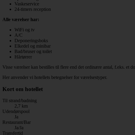
Vaskeservice
24-timers reception
Alle værelser har:
WiFi og tv
A/C
Deponeringsboks
Elkedel og minibar
Bad/bruser og toilet
Hårtørrer
Visse værelser kan bestilles til flere end det ordinære antal, f.eks. et
Her anvender vi hotellets betegnelser for værelsestyper.
Kort om hotellet
Til strand/badning
2,7 km
Udendørspool
Ja
Restaurant/Bar
Ja/Ja
Transfertid