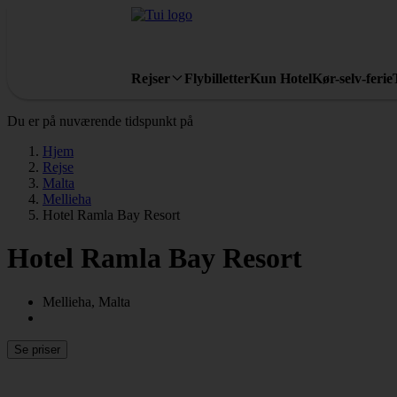
Rejser
Flybilletter
Kun Hotel
Kør-selv-ferie
Du er på nuværende tidspunkt på
Hjem
Rejse
Malta
Mellieha
Hotel Ramla Bay Resort
Hotel Ramla Bay Resort
Mellieha, Malta
Se priser