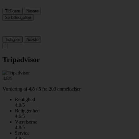
Tidligere
Næste
Se billedgalleri
Tidligere
Næste
Tripadvisor
4.8/5
Vurdering af
4.8 / 5
fra
209 anmeldelser
Renlighed
4.8/5
Beliggenhed
4.6/5
Værelserne
4.8/5
Service
4.8/5