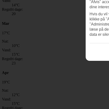
Vand:
"Afvis" acc
14
°C
dine intere
Regnfri dage:
20
Hvis du vil
klikke på "
Mar
"Administre
læse på de
17
°
C
data er sik
Nat:
10
°C
Vand:
15
°C
Regnfri dage:
23
Apr
19
°
C
Nat:
12
°C
Vand:
15
°C
Regnfri dage: