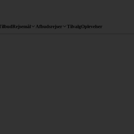
Tilbud
Rejsemål
Afbudsrejser
Tilvalg
Oplevelser