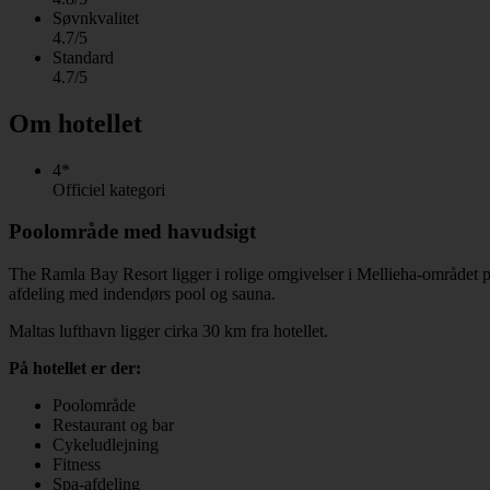
Søvnkvalitet
4.7/5
Standard
4.7/5
Om hotellet
4*
Officiel kategori
Poolområde med havudsigt
The Ramla Bay Resort ligger i rolige omgivelser i Mellieha-området på 
afdeling med indendørs pool og sauna.
Maltas lufthavn ligger cirka 30 km fra hotellet.
På hotellet er der:
Poolområde
Restaurant og bar
Cykeludlejning
Fitness
Spa-afdeling