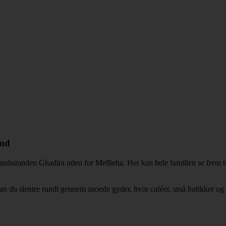
and
​sandstranden Ghadira uden for Mellieha. Her kan hele familien se frem 
kan du slentre rundt gennem snoede gyder, hvor caféer, små butikker og r