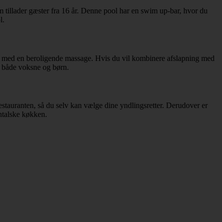
 tillader gæster fra 16 år. Denne pool har en swim up-bar, hvor du
l.
lv med en beroligende massage. Hvis du vil kombinere afslapning med
r både voksne og børn.
estauranten, så du selv kan vælge dine yndlingsretter. Derudover er
entalske køkken.