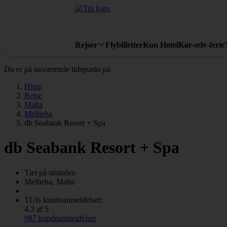
Rejser
Flybilletter
Kun Hotel
Kør-selv-ferie
Du er på nuværende tidspunkt på
Hjem
Rejse
Malta
Mellieha
db Seabank Resort + Spa
db Seabank Resort + Spa
Tæt på stranden
Mellieha, Malta
TUIs kundeanmeldelser:
4.3 af 5
987 kundeanmeldelser