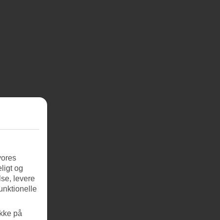
vores
ligt og
se, levere
unktionelle
ikke på