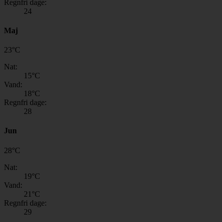
Regnfri dage:
24
Maj
23
°
C
Nat:
15
°C
Vand:
18
°C
Regnfri dage:
28
Jun
28
°
C
Nat:
19
°C
Vand:
21
°C
Regnfri dage:
29