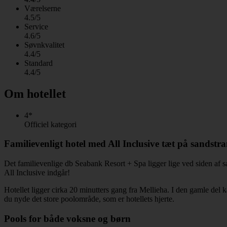
Værelserne
4.5/5
Service
4.6/5
Søvnkvalitet
4.4/5
Standard
4.4/5
Om hotellet
4*
Officiel kategori
Familievenligt hotel med All Inclusive tæt på sandstr
Det familievenlige db Seabank Resort + Spa ligger lige ved siden af ​
All Inclusive indgår!
Hotellet ligger cirka 20 minutters gang fra Mellieha. I den gamle del 
du nyde det store poolområde, som er hotellets hjerte.
Pools for både voksne og børn