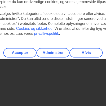
epterer du kun nødvendige cookies, og vores hjemmeside tilpass
sser.
 vælge, hvilke kategorier af cookies du vil acceptere eller afvise,
Administrer". Du kan altid ændre disse indstillinger senere ved a
r cookies" i websitets footer. Komplette oplysninger om hver co
nne side:
Cookies og sikkerhed
.
Vi ønsker, at du føler dig tryg v
re hos os: Læs vores
privatlivspolitik
.
Accepter
Administrer
Afvis