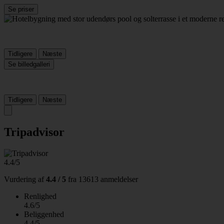
Se priser
Tidligere
Næste
Se billedgalleri
Tidligere
Næste
Tripadvisor
4.4/5
Vurdering af
4.4 / 5
fra
13613 anmeldelser
Renlighed
4.6/5
Beliggenhed
4.4/5