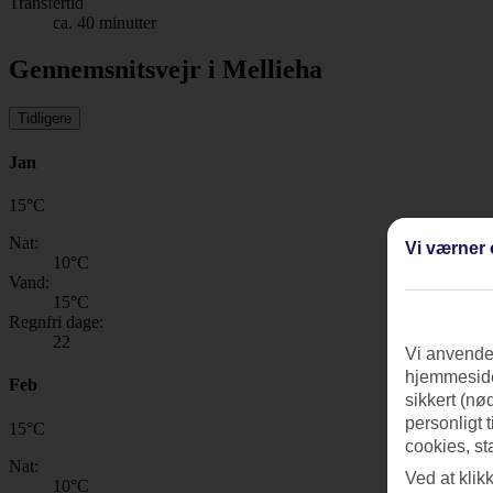
Transfertid
ca. 40 minutter
Gennemsnitsvejr i Mellieha
Tidligere
Jan
15
°
C
Nat:
Vi værner 
10
°C
Vand:
15
°C
Regnfri dage:
22
Vi anvender
hjemmeside
Feb
sikkert (nø
personligt 
15
°
C
cookies, st
Nat:
Ved at klik
10
°C