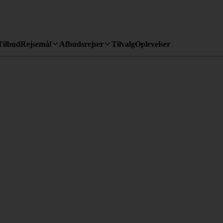
Tilbud
Rejsemål
Afbudsrejser
Tilvalg
Oplevelser