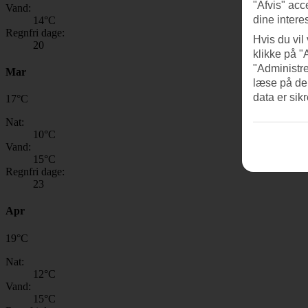
"Afvis" acc
Vand:
dine intere
14
°C
Regnfri dage:
Hvis du vil
20
klikke på "
"Administre
Mar
læse på de
data er sik
17
°
C
Nat:
10
°C
Vand:
15
°C
Regnfri dage:
23
Apr
19
°
C
Nat:
12
°C
Vand:
15
°C