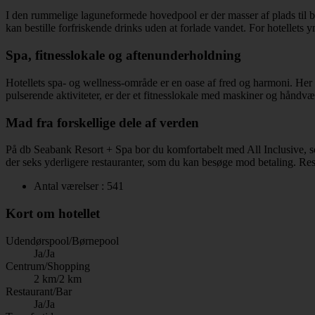
I den rummelige laguneformede hovedpool er der masser af plads til b
kan bestille forfriskende drinks uden at forlade vandet. For hotellets
Spa, fitnesslokale og aftenunderholdning
Hotellets spa- og wellness-område er en oase af fred og harmoni. He
pulserende aktiviteter, er der et fitnesslokale med maskiner og hånd
Mad fra forskellige dele af verden
På db Seabank Resort + Spa bor du komfortabelt med All Inclusive, som
der seks yderligere restauranter, som du kan besøge mod betaling. Rest
Antal værelser : 541
Kort om hotellet
Udendørspool/Børnepool
Ja/Ja
Centrum/Shopping
2 km/2 km
Restaurant/Bar
Ja/Ja