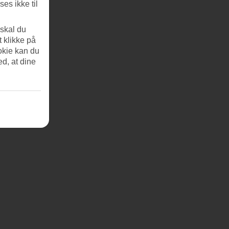
es ikke til
 skal du
t klikke på
okie kan du
ed, at dine