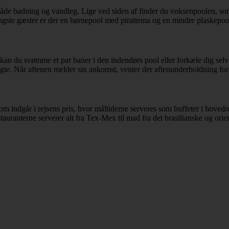
åde badning og vandleg. Lige ved siden af finder du voksenpoolen, som
 yngste gæster er der en børnepool med pirattema og en mindre plaskepoo
r kan du svømme et par baner i den indendørs pool eller forkæle dig se
vægte. Når aftenen melder sin ankomst, venter der aftenunderholdning fo
 indgår i rejsens pris, hvor måltiderne serveres som buffeter i hovedr
auranterne serverer alt fra Tex-Mex til mad fra det brasilianske og ori