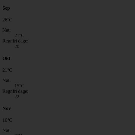
Sep
26
°
C
Nat:
21
°C
Regnfri dage:
20
Okt
21
°
C
Nat:
15
°C
Regnfri dage:
22
Nov
16
°
C
Nat: