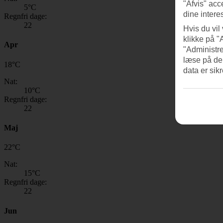
"Afvis" acc
5
°C
dine intere
Regnfri dage:
22
Hvis du vil
klikke på "
Apr
"Administre
læse på de
18
°
C
data er sik
Nat:
10
°C
Regnfri dage:
22
Maj
22
°
C
Nat:
15
°C
Regnfri dage:
22
Jun