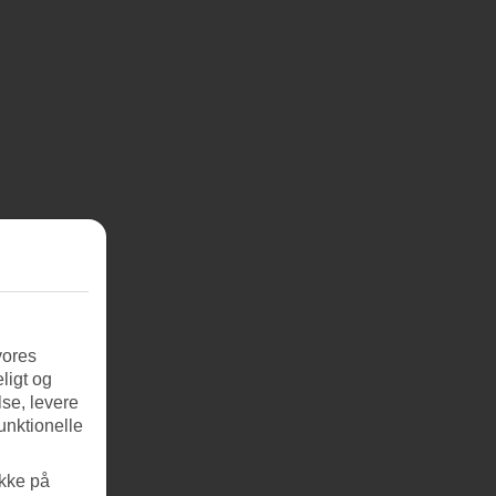
vores
ligt og
se, levere
unktionelle
ikke på