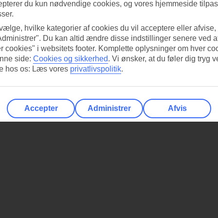
epterer du kun nødvendige cookies, og vores hjemmeside tilpass
sser.
 vælge, hvilke kategorier af cookies du vil acceptere eller afvise,
Administrer". Du kan altid ændre disse indstillinger senere ved a
r cookies" i websitets footer. Komplette oplysninger om hver co
nne side:
Cookies og sikkerhed
.
Vi ønsker, at du føler dig tryg v
re hos os: Læs vores
privatlivspolitik
.
Accepter
Administrer
Afvis