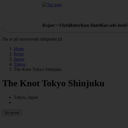
Rejser
Flybilletter
Kun Hotel
Kør-selv-ferie
Du er på nuværende tidspunkt på
Hjem
Rejse
Japan
Tokyo
The Knot Tokyo Shinjuku
The Knot Tokyo Shinjuku
Tokyo, Japan
Se priser