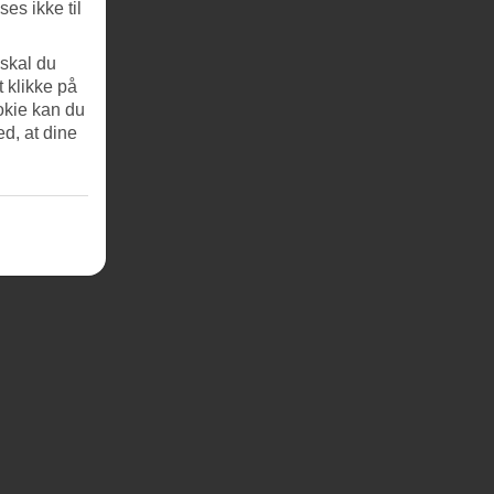
es ikke til
 skal du
t klikke på
okie kan du
ed, at dine