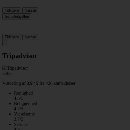
Tidligere
Næste
Se billedgalleri
Tidligere
Næste
Tripadvisor
3.9/5
Vurdering af
3.9 / 5
fra
426 anmeldelser
Renlighed
4.5/5
Beliggenhed
4.2/5
Værelserne
3.7/5
Service
4/5