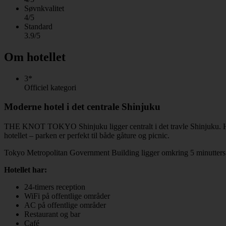
Søvnkvalitet
4/5
Standard
3.9/5
Om hotellet
3*
Officiel kategori
Moderne hotel i det centrale Shinjuku
THE KNOT TOKYO Shinjuku ligger centralt i det travle Shinjuku. Her 
hotellet – parken er perfekt til både gåture og picnic.
Tokyo Metropolitan Government Building ligger omkring 5 minutters 
Hotellet har:
24-timers reception
WiFi på offentlige områder
AC på offentlige områder
Restaurant og bar
Café