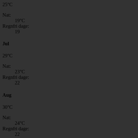
25
°
C
Nat:
19
°C
Regnfri dage:
19
Jul
29
°
C
Nat:
23
°C
Regnfri dage:
22
Aug
30
°
C
Nat:
24
°C
Regnfri dage:
22