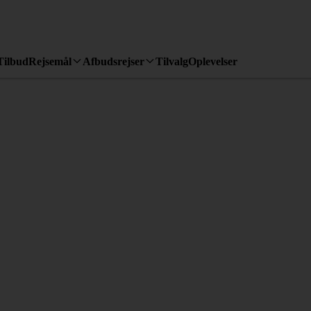
Tilbud
Rejsemål
Afbudsrejser
Tilvalg
Oplevelser