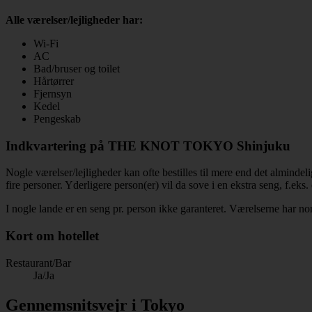
Alle værelser/lejligheder har:
Wi-Fi
AC
Bad/bruser og toilet
Hårtørrer
Fjernsyn
Kedel
Pengeskab
Indkvartering på THE KNOT TOKYO Shinjuku
Nogle værelser/lejligheder kan ofte bestilles til mere end det almindel
fire personer. Yderligere person(er) vil da sove i en ekstra seng, f.ek
I nogle lande er en seng pr. person ikke garanteret. Værelserne har nor
Kort om hotellet
Restaurant/Bar
Ja/Ja
Gennemsnitsvejr i Tokyo