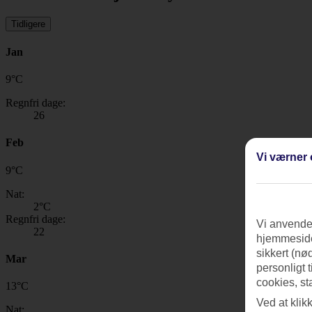
Tidligere
Jan
9
°
C
Regnfri dage:
26
Feb
Vi værner 
9
°
C
Nat:
2
°C
Regnfri dage:
Vi anvender
22
hjemmeside
sikkert (nø
Mar
personligt 
cookies, st
13
°
C
Ved at klik
Nat: