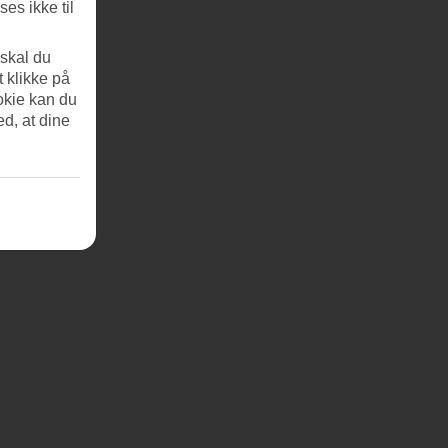
es ikke til
 skal du
t klikke på
okie kan du
ed, at dine