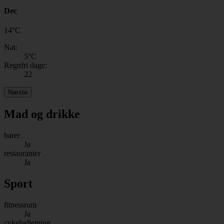
Dec
14
°
C
Nat:
5
°C
Regnfri dage:
22
Næste
Mad og drikke
barer
Ja
restauranter
Ja
Sport
fitnessrum
Ja
cykeludlejning