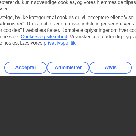
epterer du kun nødvendige cookies, og vores hjemmeside tilpass
sser.
 vælge, hvilke kategorier af cookies du vil acceptere eller afvise,
Administrer". Du kan altid ændre disse indstillinger senere ved a
r cookies" i websitets footer. Komplette oplysninger om hver co
nne side:
Cookies og sikkerhed
.
Vi ønsker, at du føler dig tryg v
re hos os: Læs vores
privatlivspolitik
.
Accepter
Administrer
Afvis