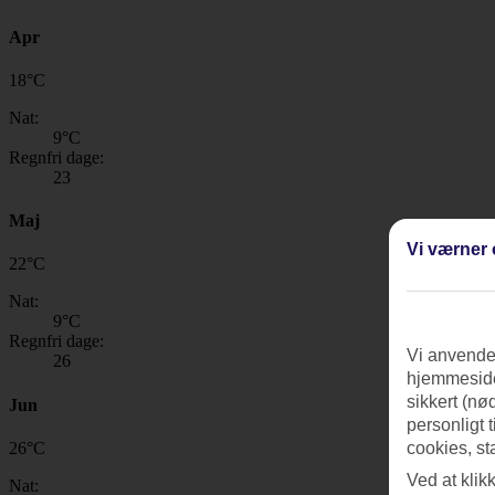
Apr
18
°
C
Nat:
9
°C
Regnfri dage:
23
Maj
Vi værner 
22
°
C
Nat:
9
°C
Regnfri dage:
Vi anvender
26
hjemmeside
sikkert (nø
Jun
personligt 
26
°
C
cookies, st
Ved at klik
Nat: