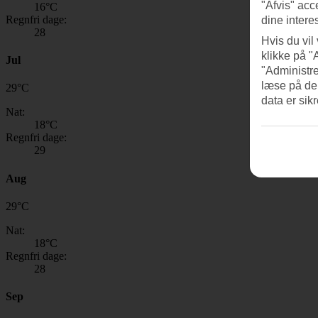
"Afvis" acc
16
°C
Regnfri dage:
dine intere
28
Hvis du vil
klikke på "
Jul
"Administre
læse på de
29
°
C
data er sik
Nat:
18
°C
Regnfri dage:
29
Aug
29
°
C
Nat:
18
°C
Regnfri dage:
28
Sep