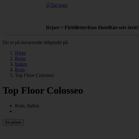
Rejser
Flybilletter
Kun Hotel
Kør-selv-ferie
Du er på nuværende tidspunkt på
Hjem
Rejse
Italien
Rom
Top Floor Colosseo
Top Floor Colosseo
Rom, Italien
Se priser