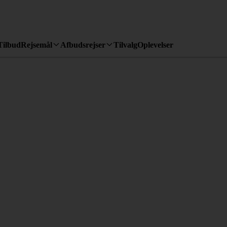
Tilbud
Rejsemål
Afbudsrejser
Tilvalg
Oplevelser