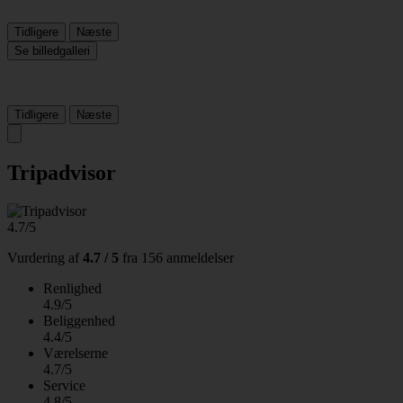
Tidligere
Næste
Se billedgalleri
Tidligere
Næste
Tripadvisor
4.7/5
Vurdering af
4.7 / 5
fra
156 anmeldelser
Renlighed
4.9/5
Beliggenhed
4.4/5
Værelserne
4.7/5
Service
4.8/5