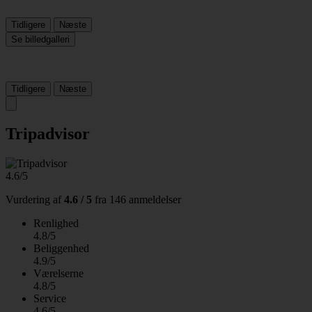
Tidligere
Næste
Se billedgalleri
Tidligere
Næste
Tripadvisor
4.6/5
Vurdering af
4.6 / 5
fra
146 anmeldelser
Renlighed
4.8/5
Beliggenhed
4.9/5
Værelserne
4.8/5
Service
4.6/5