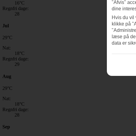
"Afvis" acc
16
°C
Regnfri dage:
dine intere
28
Hvis du vil
klikke på "
Jul
"Administre
læse på de
29
°
C
data er sik
Nat:
18
°C
Regnfri dage:
29
Aug
29
°
C
Nat:
18
°C
Regnfri dage:
28
Sep