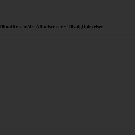
Tilbud
Rejsemål
Afbudsrejser
Tilvalg
Oplevelser