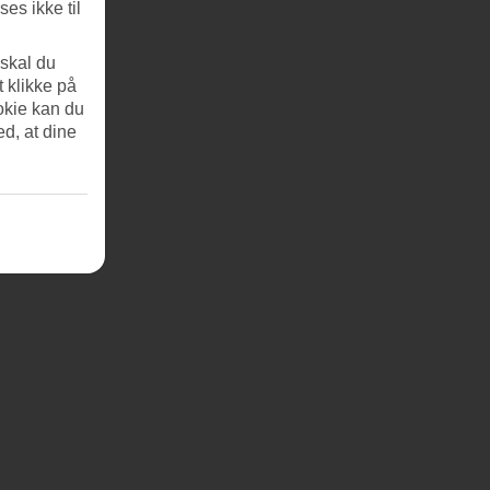
es ikke til
 skal du
t klikke på
okie kan du
ed, at dine