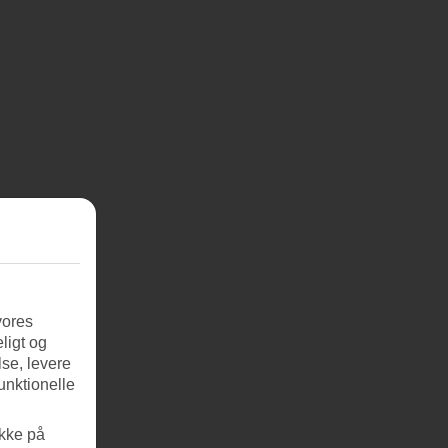
vores
ligt og
se, levere
unktionelle
ikke på