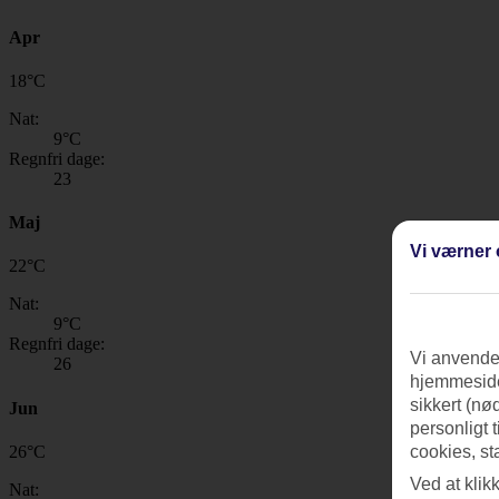
Apr
18
°
C
Nat:
9
°C
Regnfri dage:
23
Maj
Vi værner 
22
°
C
Nat:
9
°C
Regnfri dage:
Vi anvender
26
hjemmeside
sikkert (nø
Jun
personligt 
26
°
C
cookies, st
Ved at klik
Nat: