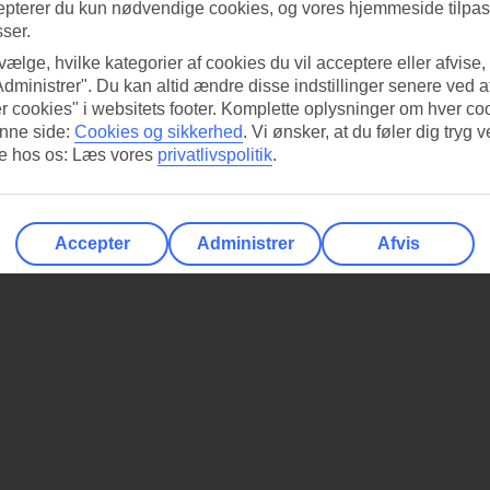
epterer du kun nødvendige cookies, og vores hjemmeside tilpass
sser.
 vælge, hvilke kategorier af cookies du vil acceptere eller afvise,
Administrer". Du kan altid ændre disse indstillinger senere ved a
r cookies" i websitets footer. Komplette oplysninger om hver co
nne side:
Cookies og sikkerhed
.
Vi ønsker, at du føler dig tryg v
re hos os: Læs vores
privatlivspolitik
.
Accepter
Administrer
Afvis