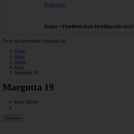
Rejser
Flybilletter
Kun Hotel
Kør-selv-ferie
Du er på nuværende tidspunkt på
Hjem
Rejse
Italien
Rom
Margutta 19
Margutta 19
Rom, Italien
Se priser