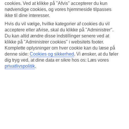
Standard
cookies. Ved at klikke på "Afvis" accepterer du kun
4.4/5
nødvendige cookies, og vores hjemmeside tilpasses
ikke til dine interesser.
Om hotellet
Hvis du vil vælge, hvilke kategorier af cookies du vil
acceptere eller afvise, skal du klikke på "Administrer".
4*
Du kan altid ændre disse indstillinger senere ved at
Officiel kategori
klikke på "Administrer cookies" i websitets footer.
Det 4-stjernede hotel Fiume Hotel i Rome er et hotel med bar,
Komplette oplysninger om hver cookie kan du læse på
morgenmadsbuffet og WiFi. På hotellet kan du nyde boblebad. Der
denne side:
Cookies og sikkerhed
.
Vi ønsker, at du føler
er parkeringsmuligheder i omådet. Hotellet blev senest renoveret år
dig tryg ved, at dine data er sikre hos os: Læs vores
2013. Følgende kreditkort accepteres på hotellet: American Express,
privatlivspolitik
.
Diners Club, Mastercard og Visa.
Kort om hotellet
Til strand/badning
7,9 km
Udendørspool
Ja
Restaurant/Bar
Ja/Ja
Gennemsnitsvejr i Rom