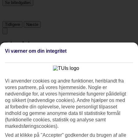
Se billedgalleri
Tidligere
Næste
Tripadvisor
Vi værner om din integritet
4.4/5
Vurdering af
4.4 / 5
fra
1538 anmeldelser
Vi anvender cookies og andre funktioner, heriblandt fra
Renlighed
vores partnere, på vores hjemmeside. Nogle er
4.7/5
nødvendige for, at vores hjemmeside fungerer pålideligt
Beliggenhed
og sikkert (nødvendige cookies). Andre hjælper os med
4.2/5
Værelserne
at forbedre din oplevelse, levere personligt tilpasset
4.4/5
indhold og gemme anonyme data til statistiske formål
Service
(funktionelle cookies, statistik og analyse samt
4.6/5
markedsføringscookies).
Søvnkvalitet
4.6/5
Ved at klikke på "Accepter" godkender du brugen af alle