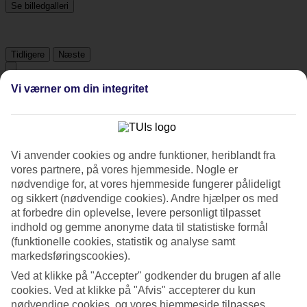
Se billedgalleri
Tidligere
Næste
Vi værner om din integritet
Tripadvisor
4.3/5
Vi anvender cookies og andre funktioner, heriblandt fra
Vurdering af
4.3 / 5
fra
1091 anmeldelser
vores partnere, på vores hjemmeside. Nogle er
nødvendige for, at vores hjemmeside fungerer pålideligt
Renlighed
og sikkert (nødvendige cookies). Andre hjælper os med
4.6/5
Beliggenhed
at forbedre din oplevelse, levere personligt tilpasset
4.6/5
indhold og gemme anonyme data til statistiske formål
Værelserne
(funktionelle cookies, statistik og analyse samt
4.1/5
markedsføringscookies).
Service
4.6/5
Ved at klikke på "Accepter" godkender du brugen af alle
Søvnkvalitet
cookies. Ved at klikke på "Afvis" accepterer du kun
4.2/5
nødvendige cookies, og vores hjemmeside tilpasses