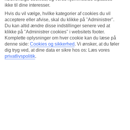
Standard
ikke til dine interesser.
4.5/5
Hvis du vil vælge, hvilke kategorier af cookies du vil
Om hotellet
acceptere eller afvise, skal du klikke på "Administrer".
Du kan altid ændre disse indstillinger senere ved at
3*
klikke på "Administrer cookies" i websitets footer.
Officiel kategori
Komplette oplysninger om hver cookie kan du læse på
denne side:
Cookies og sikkerhed
.
Vi ønsker, at du føler
Det 3-stjernede hotel Aberdeen i Rome er et hotel med bar,
dig tryg ved, at dine data er sikre hos os: Læs vores
morgenmadsbuffet og WiFi. Der er parkeringsmuligheder i omådet.
privatlivspolitik
.
Hotellet blev senest renoveret år 2004. Følgende kreditkort
accepteres på hotellet: American Express, Diners Club, Mastercard
og Visa.
Kort om hotellet
Restaurant/Bar
Ja/Ja
Gennemsnitsvejr i Rom
Tidligere