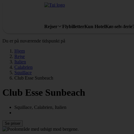
Rejser
Flybilletter
Kun Hotel
Kør-selv-ferie
Du er på nuværende tidspunkt på
Hjem
Rejse
Italien
Calabrien
Squillace
Club Esse Sunbeach
Club Esse Sunbeach
Squillace, Calabrien, Italien
Se priser