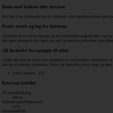
Rum med balkon eller terrasse
På Club Esse Sunbeach bor du i dobbelt- eller familieværelser med terr
Pools, tennis og leg for børnene
I hotellets have vokser nerium og farvestrålende bougainvillea, og her
alle børn arrangeres der også leg, spil og kreative aktiviteter i den int
All Inclusive fra morgen til aften
Under din ferie på Club Esse Sunbeach er All Inclusive inkluderet, så 
udvalg af forretter, pastaretter, fiske- og kødretter, pizza, frugt og s
Antal værelser : 232
Kort om hotellet
Til strand/badning
400 m
Udendørspool/Børnepool
Ja/Ja
Restaurant/Bar