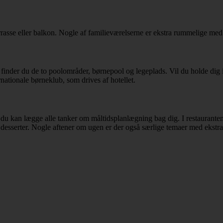
asse eller balkon. Nogle af familieværelserne er ekstra rummelige med pl
 finder du de to poolområder, børnepool og legeplads. Vil du holde dig i
ernationale børneklub, som drives af hotellet.
du kan lægge alle tanker om måltidsplanlægning bag dig. I restauranten 
øde desserter. Nogle aftener om ugen er der også særlige temaer med ekstr