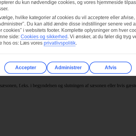
epterer du kun nødvendige cookies, og vores hjemmeside tilpass
sser.
 vælge, hvilke kategorier af cookies du vil acceptere eller afvise,
Administrer". Du kan altid ændre disse indstillinger senere ved a
r cookies" i websitets footer. Komplette oplysninger om hver co
nne side:
Cookies og sikkerhed
.
Vi ønsker, at du føler dig tryg v
re hos os: Læs vores
privatlivspolitik
.
Accepter
Administrer
Afvis
ed måltidsdrikke (husets vin, øl, sodavand eller vand). National alkoho
sæsonen, f.eks. i begyndelsen og slutningen af sæsonen eller hvis gæstea