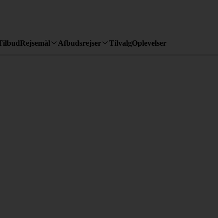
Tilbud
Rejsemål
Afbudsrejser
Tilvalg
Oplevelser