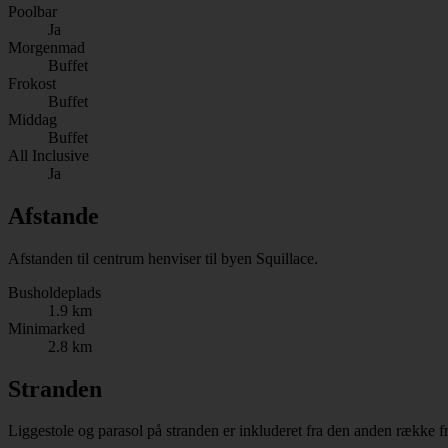
Poolbar
Ja
Morgenmad
Buffet
Frokost
Buffet
Middag
Buffet
All Inclusive
Ja
Afstande
Afstanden til centrum henviser til byen Squillace.
Busholdeplads
1.9 km
Minimarked
2.8 km
Stranden
Liggestole og parasol på stranden er inkluderet fra den anden række fr