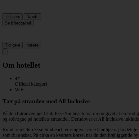
Tidligere
Næste
Se billedgalleri
Tidligere
Næste
Om hotellet
4*
Officiel kategori
WiFi
Tæt på stranden med All Inclusive
På den børnevenlige Club Esse Sunbeach bor du omgivet af en frodig h
og solvogne på hotellets stranddel. Derudover er All Inclusive inklude
Rundt om Club Esse Sunbeach er omgivelserne landlige og fredelige. H
som du ønsker. På cirka en kvarters kørsel når du den højtliggende by