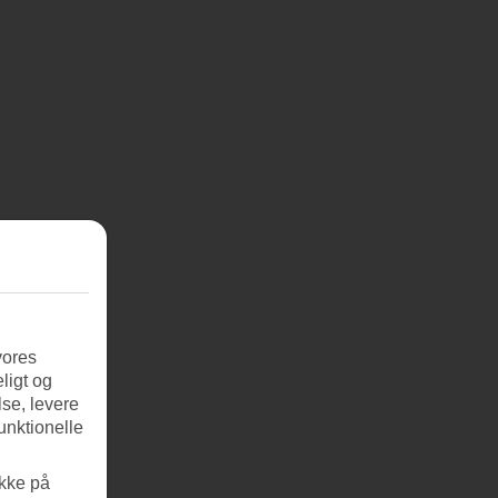
vores
ligt og
se, levere
unktionelle
ikke på