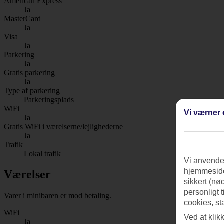
American Express
Ja
MasterCard
Ja
Visa
Ja
Parkering
Ja
Gratis parkering
Ja
Type af parkering
Parkeringsplads
WiFi
Vi værner 
Ja
Gratis WiFi i værelserne/lejlighederne
Ja
Trafik
Lokal trafik
Vi anvender
hjemmeside
Værelser
sikkert (nø
personligt 
Varer i minibaren er mod betaling.
cookies, st
WiFi
Ved at klik
Ja