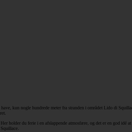
ave, kun nogle hundrede meter fra stranden i området Lido di Squillace.
ret.
er holder du ferie i en afslappende atmosfære, og det er en god idé a
 Squillace.