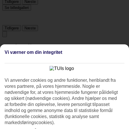
Tidligere
Næste
Se billedgalleri
Tidligere
Næste
Om hotellet
Vi værner om din integritet
4*
Officiel kategori
WiFi
Central beliggenhed og med pool
Vi anvender cookies og andre funktioner, heriblandt fra
vores partnere, på vores hjemmeside. Nogle er
Hotel Ninfe Saracene ligger midt i den lille by Le Castella på
nødvendige for, at vores hjemmeside fungerer pålideligt
Calabriens østkyst. Her kan du bo moderne med to pools,
og sikkert (nødvendige cookies). Andre hjælper os med
restauranter og barservice på hotellet. På en del af Le Castella-
at forbedre din oplevelse, levere personligt tilpasset
stranden er der gratis liggestole og parasoller for dig som gæst.
indhold og gemme anonyme data til statistiske formål
Morgenbuffet indgår.
(funktionelle cookies, statistik og analyse samt
Hotel Ninfe Saracene byder gæster velkommen til et totalrenoveret
markedsføringscookies).
hotel til sommeren 2026.