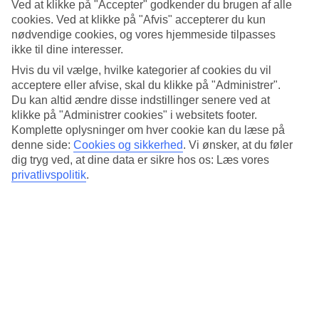
Ved at klikke på "Accepter" godkender du brugen af alle
cookies. Ved at klikke på "Afvis" accepterer du kun
Slap af ved poolen
nødvendige cookies, og vores hjemmeside tilpasses
ikke til dine interesser.
På hotellet kan du slappe af ved en af de to pools. Her kan du tage
en forfriskende dukkert og slappe af på en liggestol i skyggen af en
Hvis du vil vælge, hvilke kategorier af cookies du vil
parasol. Hvis du bliver tørstig, serverer baren ved siden af poolerne
acceptere eller afvise, skal du klikke på "Administrer".
drinks i løbet af dagen.
Du kan altid ændre disse indstillinger senere ved at
klikke på "Administrer cookies" i websitets footer.
Liggestole og parasoller på stranden
Komplette oplysninger om hver cookie kan du læse på
Hvis du kan lide at tilbringe dagen på stranden, kan du låne hotellets
denne side:
Cookies og sikkerhed
.
Vi ønsker, at du føler
liggestole og parasoller, der er placeret på stranden ved Hotel Ninfe
dig tryg ved, at dine data er sikre hos os: Læs vores
Saracene. Havvandet er både krystalklart og glitrende turkis, og som
privatlivspolitik
.
baggrund har du byens vartegn, nemlig det store sandslotslignende
slot Le Castella.
Morgenmad på restaurantens terrasse
En morgenbuffet serveret på restaurantens terrasse indgår i rejsens
pris. Hvis du ønsker, at aftensmad også skal indgå, kan du tilvælge
halvpension ved bestilling af din rejse. Når det bliver tid til
aftensmad, serveres den som en fast menu med en blanding af
internationale og lokale retter.