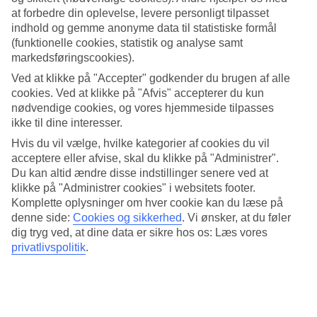
vejrudsigt for Island.
at forbedre din oplevelse, levere personligt tilpasset
Island vejr
indhold og gemme anonyme data til statistiske formål
(funktionelle cookies, statistik og analyse samt
markedsføringscookies).
Island, kendt for sin betagende natur og unikke landskaber, oplever
et køligt og tempereret klima året rundt. Vejret på Island er påvirket
Ved at klikke på "Accepter" godkender du brugen af alle
af sin beliggenhed i det nordlige Atlanterhav, hvilket betyder, at
cookies. Ved at klikke på "Afvis" accepterer du kun
vejret kan skifte hurtigt og uforudsigeligt.
nødvendige cookies, og vores hjemmeside tilpasses
ikke til dine interesser.
Hvornår er det bedst at rejse til Island?
Hvis du vil vælge, hvilke kategorier af cookies du vil
Det bedste tidspunkt at besøge Island på vejrmæssigt er typisk fra
acceptere eller afvise, skal du klikke på "Administrer".
juni til august. Denne periode markerer sommeren, hvor vejret er
Du kan altid ændre disse indstillinger senere ved at
mildt, og dagene er lange. Det er den ideelle tid til at udforske
klikke på "Administrer cookies" i websitets footer.
Islands enestående natur. Hvorimod Island vejr i april byder på
Komplette oplysninger om hver cookie kan du læse på
omkring 6°C.
denne side:
Cookies og sikkerhed
.
Vi ønsker, at du føler
Hvor varmt er det på Island om sommeren?
dig tryg ved, at dine data er sikre hos os: Læs vores
privatlivspolitik
.
Om sommeren på Island kan temperaturen variere mellem 11-13°C
om dagen. Island vejr i juli byder på omkring 13°C. De længere
dage betyder mere tid til at udforske øen og nyde de utrolige
seværdigheder og aktiviteter, som Island har at byde på.