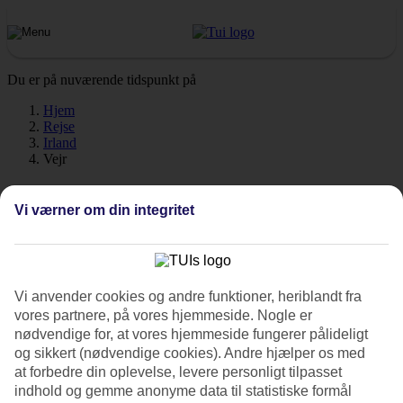
Du er på nuværende tidspunkt på
Hjem
Rejse
Irland
Vejr
Irland - Vejr og temperaturer
Vi værner om din integritet
Hvordan er vejret, når du skal rejse til
Irland
på ferie? Vejret, klima
Vi anvender cookies og andre funktioner, heriblandt fra
og temperatur spiller en afgørende rolle på din ferie. Her har vi
vores partnere, på vores hjemmeside. Nogle er
samlet al information om vejret måned for måned.
nødvendige for, at vores hjemmeside fungerer pålideligt
og sikkert (nødvendige cookies). Andre hjælper os med
Gennemsnitstemperatur – Irland
at forbedre din oplevelse, levere personligt tilpasset
indhold og gemme anonyme data til statistiske formål