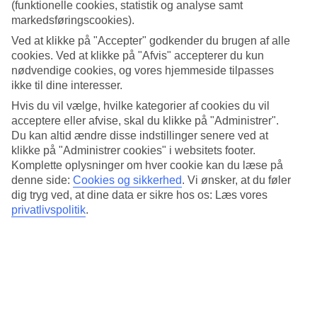
Populære hoteller – Irland
(funktionelle cookies, statistik og analyse samt
markedsføringscookies).
Mere i samme kategori
Ved at klikke på "Accepter" godkender du brugen af alle
cookies. Ved at klikke på "Afvis" accepterer du kun
Dublin - Vejr og temperaturer
nødvendige cookies, og vores hjemmeside tilpasses
Kreta - Vejr og temperaturer
ikke til dine interesser.
Cypern - Vejr og temperaturer
Hvis du vil vælge, hvilke kategorier af cookies du vil
Mere i samme område
acceptere eller afvise, skal du klikke på "Administrer".
Du kan altid ændre disse indstillinger senere ved at
Afbudsrejser til Amsterdam
klikke på "Administrer cookies" i websitets footer.
Hoteller i San Sebastian
Komplette oplysninger om hver cookie kan du læse på
Hoteller Holland
Rejser til La Thuile
denne side:
Cookies og sikkerhed
.
Vi ønsker, at du føler
Rejser til Lyon
dig tryg ved, at dine data er sikre hos os: Læs vores
privatlivspolitik
.
Rejser der ligner
Afbudsrejser til Grækenland
Rejser til Grækenland
Spanien - Vejr og temperaturer
Rejser til Spanien
Afbudsrejser til Spanien