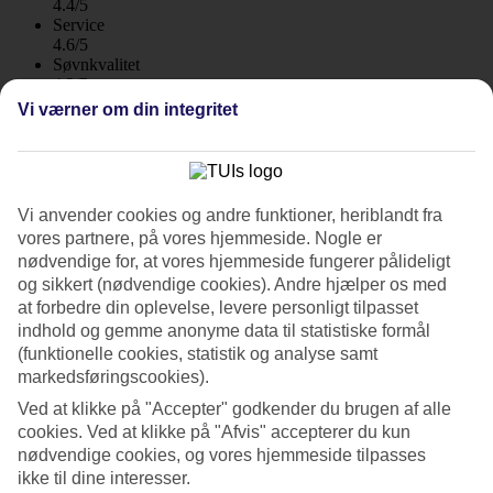
4.4/5
Service
4.6/5
Søvnkvalitet
4.2/5
Standard
Vi værner om din integritet
4.3/5
Om hotellet
Vi anvender cookies og andre funktioner, heriblandt fra
WiFi
vores partnere, på vores hjemmeside. Nogle er
Familievenligt, All Inclusive og bus til stranden
nødvendige for, at vores hjemmeside fungerer pålideligt
og sikkert (nødvendige cookies). Andre hjælper os med
Filoxenia er et familievenligt hotel med en landlig beliggenhed
at forbedre din oplevelse, levere personligt tilpasset
mellem Tsilivi og Zakynthos by. Hotellet har to poolområder, og
indhold og gemme anonyme data til statistiske formål
gratis busservice til stranden i Tsilivi. All Inclusive indgår.
(funktionelle cookies, statistik og analyse samt
markedsføringscookies).
Alle værelser på Filoxenia er lyst indrettede og har balkon eller
terrasse.
Ved at klikke på "Accepter" godkender du brugen af alle
cookies. Ved at klikke på "Afvis" accepterer du kun
To poolområder
nødvendige cookies, og vores hjemmeside tilpasses
ikke til dine interesser.
Hotellet består af to dele med hver sit poolområde, som gæst er du