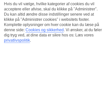
velkommen til at benytte dem begge. Børnepoolen og snackbaren
Hvis du vil vælge, hvilke kategorier af cookies du vil
ligger ved poolområdet ved hovedbygningen. Det andet poolområde
acceptere eller afvise, skal du klikke på "Administrer".
har en rolige atmosfære.
Du kan altid ændre disse indstillinger senere ved at
klikke på "Administrer cookies" i websitets footer.
Is og aktiviteter
Komplette oplysninger om hver cookie kan du læse på
denne side:
Cookies og sikkerhed
.
Vi ønsker, at du føler
I din All Inclusive indgår alle måltider og barservering samt kaffe, is
og snacks som pizza i løbet af dagen. De fleste dage arrangeres lege
dig tryg ved, at dine data er sikre hos os: Læs vores
og sport af hotellets aktivitetsledere. Desuden findes:
privatlivspolitik
.
Busservice til stranden – flere ture om dagen
Legeplads og børnepool
Dags- og aftenunderholdning flere gange om ugen
Billard
... og som gæst kan du parkere gratis under oliventræerne på
hotellets bagside.
Lej en bil gennem os
hjemmefra, så sparer du både
tid og penge.
Antal værelser : 85
Kort om hotellet
Til strand/badning
2.2 km