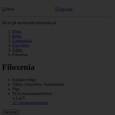
Du er på nuværende tidspunkt på
Hjem
Rejse
Grækenland
Zakynthos
Tsilivi
Filoxenia
Filoxenia
Familievenligt
Tsilivi, Zakynthos, Grækenland
Plus
TUIs kundeanmeldelser:
4.1 af 5
117 kundeanmeldelser
Se priser