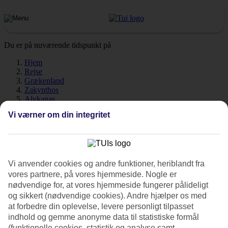
Du er på nuværende tidspunkt på
Hjem
Rejse
Grækenland
Zakynthos
Alykanas
Vejr
Vi værner om din integritet
Alykanas - Vejr og
temperaturer
Vi anvender cookies og andre funktioner, heriblandt fra
vores partnere, på vores hjemmeside. Nogle er
nødvendige for, at vores hjemmeside fungerer pålideligt
og sikkert (nødvendige cookies). Andre hjælper os med
Hvordan er vejret, når du skal
rejse til Alykanas
på ferie? Vejret,
at forbedre din oplevelse, levere personligt tilpasset
klima og temperatur spiller en afgørende rolle på din ferie, uanset
indhold og gemme anonyme data til statistiske formål
om det gælder soltimer eller vandtemperatur. Zakynthos har et
(funktionelle cookies, statistik og analyse samt