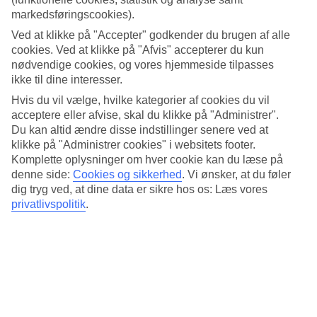
behageligt middelhavsklima med varme somre og milde vintre. I maj
markedsføringscookies).
og september er dagstemperaturen som på en dansk sommerdag. I
højsæsonen juni–august stiger temperaturene og kan nå over 30
Ved at klikke på "Accepter" godkender du brugen af alle
grader. I sensommer og det tidlige efterår har badevandet også en
cookies. Ved at klikke på "Afvis" accepterer du kun
behagelig temperatur. Her har vi samlet al information om vejret
nødvendige cookies, og vores hjemmeside tilpasses
måned for måned.
ikke til dine interesser.
Gennemsnitstemperatur – Alykanas
Hvis du vil vælge, hvilke kategorier af cookies du vil
acceptere eller afvise, skal du klikke på "Administrer".
Populære hoteller – Alykanas
Du kan altid ændre disse indstillinger senere ved at
klikke på "Administrer cookies" i websitets footer.
Komplette oplysninger om hver cookie kan du læse på
Mere i samme kategori
denne side:
Cookies og sikkerhed
.
Vi ønsker, at du føler
dig tryg ved, at dine data er sikre hos os: Læs vores
Rhodos - Vejr og temperaturer
Zakynthos - Vejr og temperaturer
privatlivspolitik
.
Samos - Vejr og temperaturer
Kos - Vejr og temperaturer
Kreta - Vejr og temperaturer
Mere i samme område
Afbudsrejser til Grækenland
Rejser til Grækenland