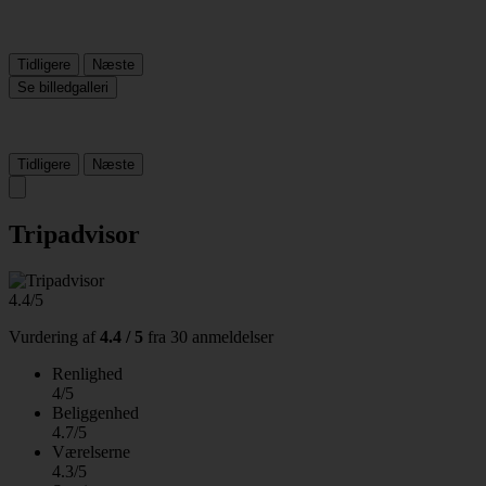
Tidligere
Næste
Se billedgalleri
Tidligere
Næste
Tripadvisor
4.4/5
Vurdering af
4.4 / 5
fra
30 anmeldelser
Renlighed
4/5
Beliggenhed
4.7/5
Værelserne
4.3/5