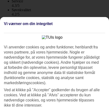
Service
4.3/5
Søvnkvalitet
4.2/5
Standard
4.4/5
Vi værner om din integritet
Om hotellet
2*
Vi anvender cookies og andre funktioner, heriblandt fra
Officiel kategori
vores partnere, på vores hjemmeside. Nogle er
WiFi
nødvendige for, at vores hjemmeside fungerer pålideligt
Bekvemt, enkelt og centralt i Rhodos by
og sikkert (nødvendige cookies). Andre hjælper os med
at forbedre din oplevelse, levere personligt tilpasset
Santa Maria City Hotel er et hotel med en bekvem og central
indhold og gemme anonyme data til statistiske formål
beliggenhed i Rhodos by. Her bor du i gåafstand til byens
(funktionelle cookies, statistik og analyse samt
seværdigheder og strande. Her er også både morgenbuffet og
markedsføringscookies).
barservering.
Ved at klikke på "Accepter" godkender du brugen af alle
På Santa Maria City Hotel bor du tæt på restauranter, barer og
cookies. Ved at klikke på "Afvis" accepterer du kun
underholdning i Rhodos by.
nødvendige cookies, og vores hjemmeside tilpasses
ikke til dine interesser.
Restaurant og bar