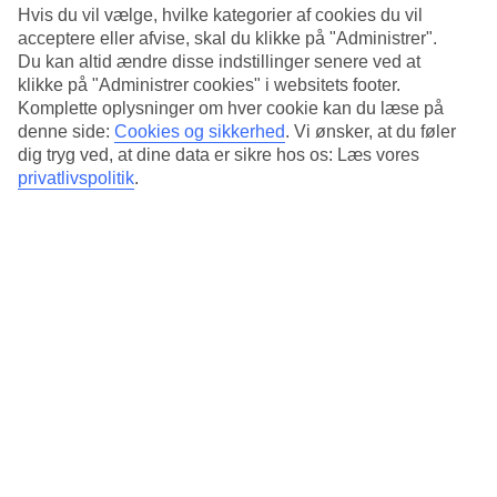
Hvis du vil vælge, hvilke kategorier af cookies du vil
Morgenmad serveres i hotellets buffetrestaurant. Der er også en
acceptere eller afvise, skal du klikke på "Administrer".
mindre bar på hotellet.
Du kan altid ændre disse indstillinger senere ved at
klikke på "Administrer cookies" i websitets footer.
Vigtig information
Komplette oplysninger om hver cookie kan du læse på
denne side:
Cookies og sikkerhed
.
Vi ønsker, at du føler
Et nærliggende hotel, cirka 50 meter væk, gennemfører en større
dig tryg ved, at dine data er sikre hos os: Læs vores
renovering i perioden 2/4–31/10 2026. Arbejdet kan være synligt,
og lyden herfra kan opleves som forstyrrende på værelserne.
privatlivspolitik
.
Antal værelser : 32
Antal lejligheder : 35
Kort om hotellet
Til strand/badning
100 m
Udendørspool/Børnepool
Nej/Nej
Centrum/Shopping
350 m/50 m
Restaurant/Bar
Ja/Ja
Transfertid