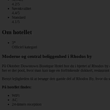
4.2/5
Søvnkvalitet
4.4/5
Standard
4.1/5
Om hotellet
3*
Officiel kategori
Moderne og central beliggenhed i Rhodos by
På Oktober Downtown Boutique Hotel bor du i hjertet af Rhodos by o
her er der pool, hvor man kan tage en forfriskende dukkert, restaurant
Benyt lejligheden til at besøge den gamle del af Rhodos By, hvor du s
På hotellet findes:
WiFi
AC
24-timers reception