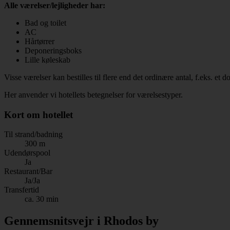
Alle værelser/lejligheder har:
Bad og toilet
AC
Hårtørrer
Deponeringsboks
Lille køleskab
Visse værelser kan bestilles til flere end det ordinære antal, f.eks. et
Her anvender vi hotellets betegnelser for værelsestyper.
Kort om hotellet
Til strand/badning
300 m
Udendørspool
Ja
Restaurant/Bar
Ja/Ja
Transfertid
ca. 30 min
Gennemsnitsvejr i Rhodos by