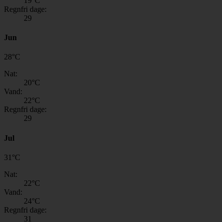
19
°C
Regnfri dage:
29
Jun
28
°
C
Nat:
20
°C
Vand:
22
°C
Regnfri dage:
29
Jul
31
°
C
Nat:
22
°C
Vand:
24
°C
Regnfri dage:
31