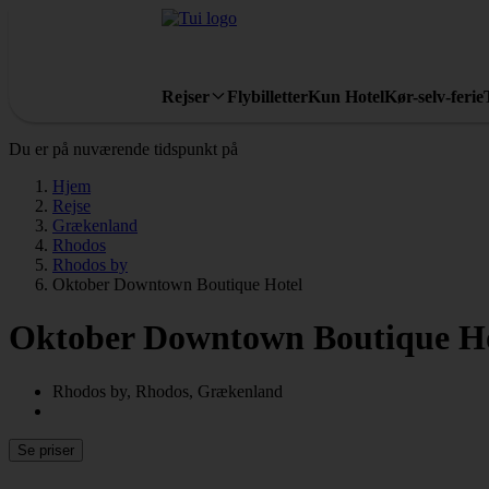
Rejser
Flybilletter
Kun Hotel
Kør-selv-ferie
Du er på nuværende tidspunkt på
Hjem
Rejse
Grækenland
Rhodos
Rhodos by
Oktober Downtown Boutique Hotel
Oktober Downtown Boutique Ho
Rhodos by, Rhodos, Grækenland
Se priser