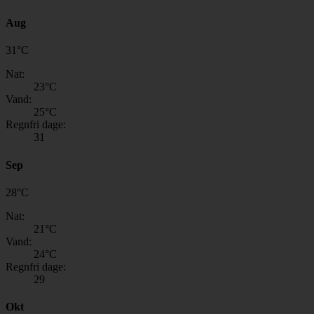
Aug
31
°
C
Nat:
23
°C
Vand:
25
°C
Regnfri dage:
31
Sep
28
°
C
Nat:
21
°C
Vand:
24
°C
Regnfri dage:
29
Okt