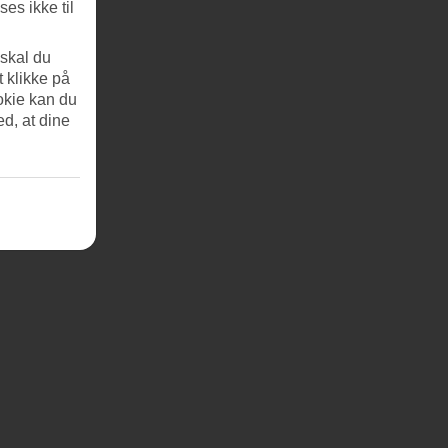
es ikke til
 skal du
t klikke på
okie kan du
ed, at dine