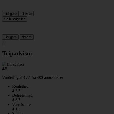
Tidligere
Næste
Se billedgalleri
Tidligere
Næste
Tripadvisor
4/5
Vurdering af
4 / 5
fra
480 anmeldelser
Renlighed
4.3/5
Beliggenhed
4.6/5
Værelserne
4.1/5
Service