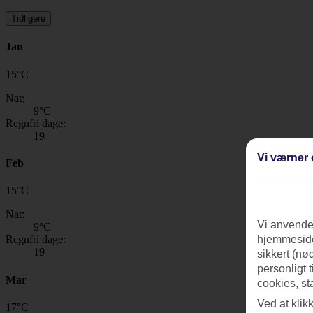
Tidligere
Jan
15
°
C
Nat:
9
°C
Regnfri dage:
19
Vi værner 
Feb
15
°
C
Nat:
Vi anvender
9
°C
Regnfri dage:
hjemmeside
19
sikkert (nø
personligt 
Mar
cookies, st
Ved at klik
17
°
C