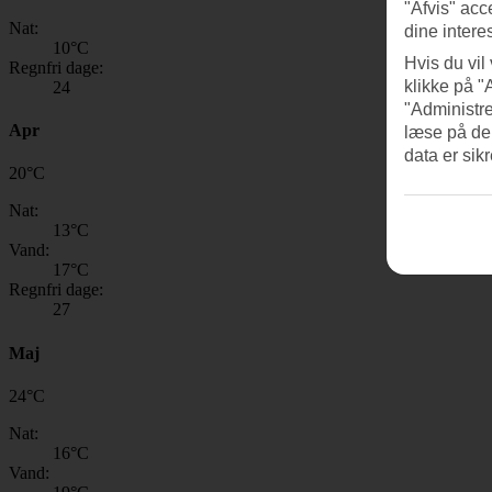
"Afvis" acc
Nat:
dine intere
10
°C
Hvis du vil
Regnfri dage:
klikke på "
24
"Administre
Apr
læse på de
data er sik
20
°
C
Nat:
13
°C
Vand:
17
°C
Regnfri dage:
27
Maj
24
°
C
Nat:
16
°C
Vand: