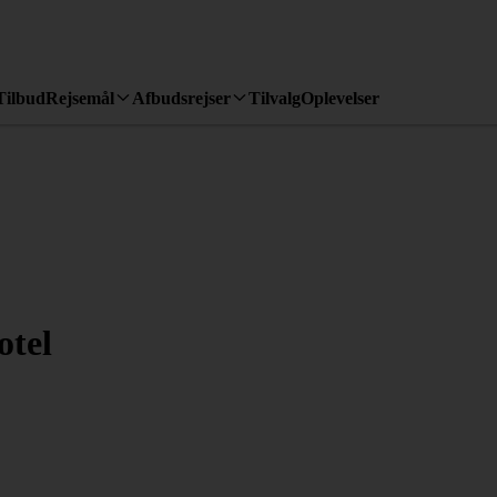
Tilbud
Rejsemål
Afbudsrejser
Tilvalg
Oplevelser
tel