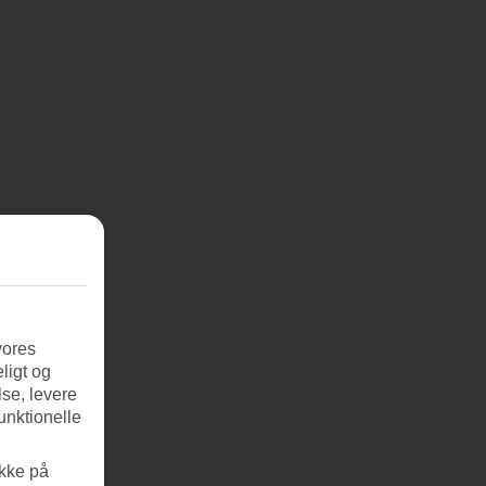
vores
ligt og
se, levere
unktionelle
ikke på