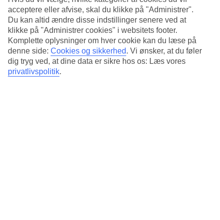
Hotellets pool indbyder til afslapning. Ved poolkanten ligger en
acceptere eller afvise, skal du klikke på "Administrer".
taverna, som serverer mindre retter og drikkevarer i løbet af dagen.
Du kan altid ændre disse indstillinger senere ved at
Om aftenen tilbyder restauranten et udvalg af à la carte-retter.
klikke på "Administrer cookies" i websitets footer.
Halvpension
Komplette oplysninger om hver cookie kan du læse på
denne side:
Cookies og sikkerhed
.
Vi ønsker, at du føler
I rejsens pris indgår morgenmad, som serveres i hotelles
dig tryg ved, at dine data er sikre hos os: Læs vores
buffetrestaurant. Bestiller du halvpension serveres middagen som en
privatlivspolitik
.
buffet. En aften om ugen arrangerer hotel underholdning med
levende musik.
Antal værelser : 152
Kort om hotellet
Udendørspool/Børnepool
Ja/Nej
Centrum/Shopping
500 m/100 m
Restaurant/Bar
Ja/Ja
Transfertid
ca. 30 min