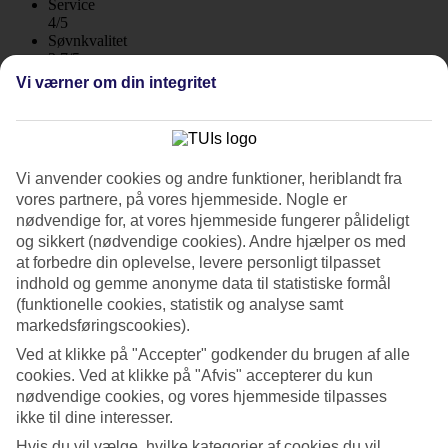
Service
4/5
Søvnkvalitet
3.7/5
Standard
Vi værner om din integritet
3.8/5
Om hotellet
Vi anvender cookies og andre funktioner, heriblandt fra
4*
Officiel kategori
vores partnere, på vores hjemmeside. Nogle er
WiFi
nødvendige for, at vores hjemmeside fungerer pålideligt
og sikkert (nødvendige cookies). Andre hjælper os med
I rolige omgivelser i Rhodos by ved stranden
at forbedre din oplevelse, levere personligt tilpasset
indhold og gemme anonyme data til statistiske formål
På Arte Rhodes bor du roligt i den vestlige del af Rhodos by.
(funktionelle cookies, statistik og analyse samt
Stranden ligger bare nogle skridt væk og i poolen kan du tage en
markedsføringscookies).
afkølende dukkert.
Ved at klikke på "Accepter" godkender du brugen af alle
Gør lidt ekstra ud af ferien og bestil et værelse med udsigt over
cookies. Ved at klikke på "Afvis" accepterer du kun
havet.
nødvendige cookies, og vores hjemmeside tilpasses
Lille pool
ikke til dine interesser.
Hvis du vil vælge, hvilke kategorier af cookies du vil