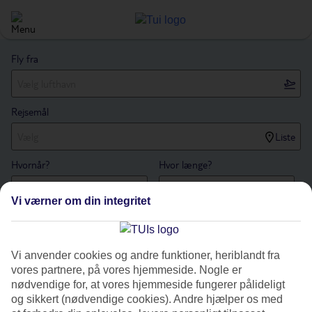
Fly fra
Rejsemål
Liste
Hvornår?
Hvor længe?
1 uge
Vi værner om din integritet
Antal rejsende
Søg
Vi anvender cookies og andre funktioner, heriblandt fra
vores partnere, på vores hjemmeside. Nogle er
nødvendige for, at vores hjemmeside fungerer pålideligt
Hjem
rejse
Frankrig
Korsika
Calvi
vejr
og sikkert (nødvendige cookies). Andre hjælper os med