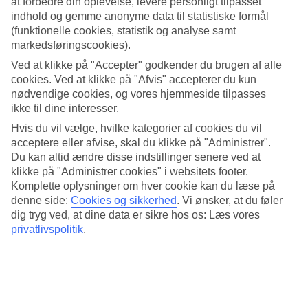
at forbedre din oplevelse, levere personligt tilpasset
indhold og gemme anonyme data til statistiske formål
Calvi - Vejr og temperaturer
(funktionelle cookies, statistik og analyse samt
markedsføringscookies).
Hvor varmt er det, når du skal rejse til [Calvi]
Ved at klikke på "Accepter" godkender du brugen af alle
https://www.tui.dk/rejse/frankrig/korsika/calvi/) på ferie? Vejr, klima
cookies. Ved at klikke på "Afvis" accepterer du kun
og temperatur har en afgørende indflydelse på din rejse, uanset om
nødvendige cookies, og vores hjemmeside tilpasses
det gælder antal soltimer eller vandtemperaturer. Her har vi samlet
ikke til dine interesser.
al information om vejret til dig, der planlægger at rejse til Calvi,
Hvis du vil vælge, hvilke kategorier af cookies du vil
måned for måned.
acceptere eller afvise, skal du klikke på "Administrer".
Du kan altid ændre disse indstillinger senere ved at
klikke på "Administrer cookies" i websitets footer.
Komplette oplysninger om hver cookie kan du læse på
Gennemsnitsvejr i
Calvi
denne side:
Cookies og sikkerhed
.
Vi ønsker, at du føler
dig tryg ved, at dine data er sikre hos os: Læs vores
privatlivspolitik
.
Korsika
Jul.
Aug.