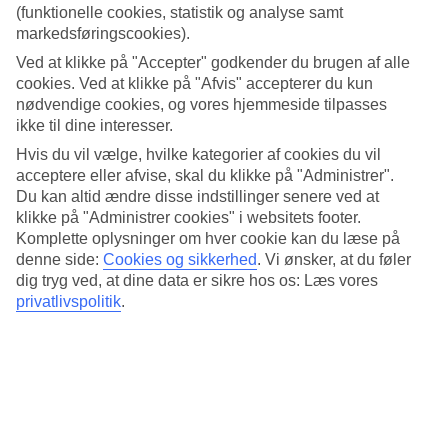
4.2/5
(funktionelle cookies, statistik og analyse samt
Standard
markedsføringscookies).
3.9/5
Ved at klikke på "Accepter" godkender du brugen af alle
Om hotellet
cookies. Ved at klikke på "Afvis" accepterer du kun
nødvendige cookies, og vores hjemmeside tilpasses
4*
ikke til dine interesser.
Officiel kategori
Hvis du vil vælge, hvilke kategorier af cookies du vil
acceptere eller afvise, skal du klikke på "Administrer".
Tagterrasse med pool og bar
Du kan altid ændre disse indstillinger senere ved at
klikke på "Administrer cookies" i websitets footer.
NH Nice ligger i den østlige del af Nice med gåafstand til den gamle
Komplette oplysninger om hver cookie kan du læse på
bydel og Promenade des Anglais. Hotellet har en tagterrasse med
pool og panoramaudsigt over byen. Desuden er der en tagbar, hvor
denne side:
Cookies og sikkerhed
.
Vi ønsker, at du føler
du kan slå dig ned med noget koldt at drikke.
dig tryg ved, at dine data er sikre hos os: Læs vores
privatlivspolitik
.
Hvis du kan lide at træne er der også adgang til et fitnesslokale.
På hotellet er der:
Restaurant og bar
Fitness
WiFi
Døgnåben reception