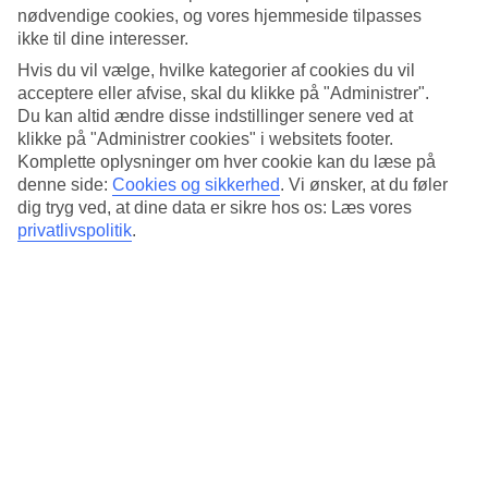
Standard
nødvendige cookies, og vores hjemmeside tilpasses
3.7/5
ikke til dine interesser.
Om hotellet
Hvis du vil vælge, hvilke kategorier af cookies du vil
acceptere eller afvise, skal du klikke på "Administrer".
Du kan altid ændre disse indstillinger senere ved at
5*
Officiel kategori
klikke på "Administrer cookies" i websitets footer.
Komplette oplysninger om hver cookie kan du læse på
Det 5-stjernede hotel Grand Hotel Sveti Vlas i Sveti Vlas er et hotel
denne side:
Cookies og sikkerhed
.
Vi ønsker, at du føler
med bar, morgenmadsbuffet og WiFi. På hotellet kan du nyde Både
dig tryg ved, at dine data er sikre hos os: Læs vores
massage og sauna. hvis børnene er med findes der
privatlivspolitik
.
børneklub/miniklub, børnepool og legeplads. Der er
parkeringsmuligheder i omådet. Hotellet blev senest renoveret år
2024. Følgende kreditkort accepteres på hotellet: Visa.
Kort om hotellet
Udendørspool/Børnepool
Ja/Ja
Restaurant/Bar
Ja/Ja
Transfertid
ca. 45 minutter