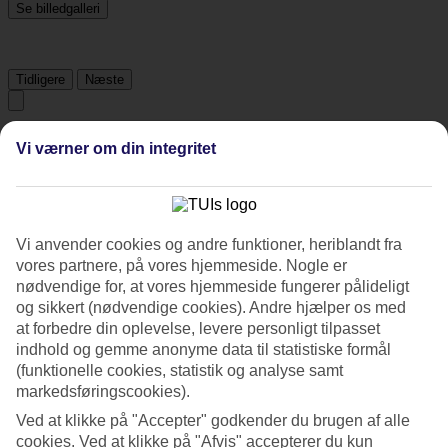
Se billedgalleri
Tidligere
Næste
Tripadvisor
Vi værner om din integritet
3.4/5
Vurdering af
3.4 / 5
fra
70 anmeldelser
Vi anvender cookies og andre funktioner, heriblandt fra
vores partnere, på vores hjemmeside. Nogle er
Renlighed
nødvendige for, at vores hjemmeside fungerer pålideligt
3.8/5
og sikkert (nødvendige cookies). Andre hjælper os med
Beliggenhed
4.5/5
at forbedre din oplevelse, levere personligt tilpasset
Værelserne
indhold og gemme anonyme data til statistiske formål
4/5
(funktionelle cookies, statistik og analyse samt
Service
markedsføringscookies).
3.5/5
Søvnkvalitet
Ved at klikke på "Accepter" godkender du brugen af alle
3.7/5
cookies. Ved at klikke på "Afvis" accepterer du kun