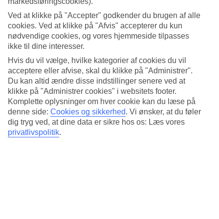
markedsføringscookies).
4.6/5
Standard
Ved at klikke på "Accepter" godkender du brugen af alle
4.2/5
cookies. Ved at klikke på "Afvis" accepterer du kun
nødvendige cookies, og vores hjemmeside tilpasses
Om hotellet
ikke til dine interesser.
Hvis du vil vælge, hvilke kategorier af cookies du vil
4*
Officiel kategori
acceptere eller afvise, skal du klikke på "Administrer".
Du kan altid ændre disse indstillinger senere ved at
Det 4-stjernede hotel Lagune Barra Hotel i Barra da Tijuca er et
klikke på "Administrer cookies" i websitets footer.
hotel med bar, WiFi og pool. På hotellet kan du nyde sauna. hvis
Komplette oplysninger om hver cookie kan du læse på
børnene er med findes der børneklub/miniklub og legeplads. Der er
denne side:
Cookies og sikkerhed
.
Vi ønsker, at du føler
parkeringsmuligheder i omådet.
dig tryg ved, at dine data er sikre hos os: Læs vores
Kort om hotellet
privatlivspolitik
.
Til strand/badning
8,6 km
Udendørspool
Ja
Restaurant/Bar
Ja/Ja
Gennemsnitsvejr i Barra da Tijuca