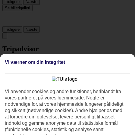
Tidligere
Næste
Se billedgalleri
Tidligere
Næste
Tripadvisor
Vi værner om din integritet
4.5/5
Vurdering af
4.5 / 5
fra
277 anmeldelser
Renlighed
Vi anvender cookies og andre funktioner, heriblandt fra
4.7/5
vores partnere, på vores hjemmeside. Nogle er
Beliggenhed
4.4/5
nødvendige for, at vores hjemmeside fungerer pålideligt
Værelserne
og sikkert (nødvendige cookies). Andre hjælper os med
4.6/5
at forbedre din oplevelse, levere personligt tilpasset
Service
indhold og gemme anonyme data til statistiske formål
4.6/5
(funktionelle cookies, statistik og analyse samt
Søvnkvalitet