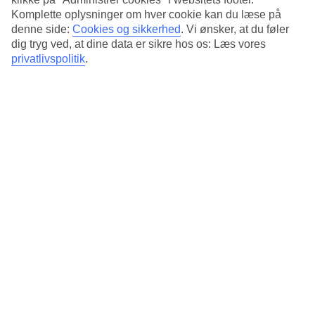
Standard
Komplette oplysninger om hver cookie kan du læse på
4.2/5
denne side:
Cookies og sikkerhed
.
Vi ønsker, at du føler
Om hotellet
dig tryg ved, at dine data er sikre hos os: Læs vores
privatlivspolitik
.
4*
Officiel kategori
Det 4-stjernede hotel Thon Hotel EU i Brussels er et hotel med bar,
morgenmadsbuffet og WiFi. På hotellet kan du nyde Både massage
og sauna. hvis børnene er med findes der barnepasning. Der er
parkeringsmuligheder i omådet. Følgende kreditkort accepteres på
hotellet: American Express, Diners Club, EC Maestro, Mastercard
og Visa.
Kort om hotellet
Restaurant/Bar
Ja/Ja
Mad og drikke
barer
Ja