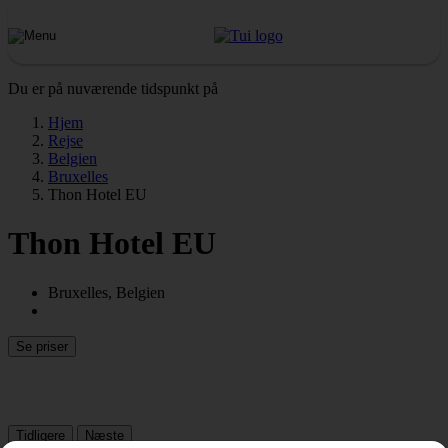
Du er på nuværende tidspunkt på
Hjem
Rejse
Belgien
Bruxelles
Thon Hotel EU
Thon Hotel EU
Bruxelles, Belgien
Se priser
Tidligere
Næste