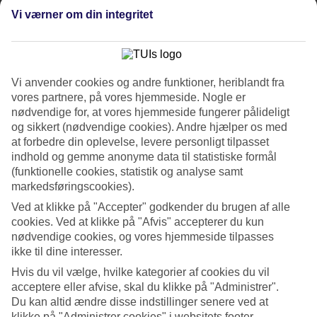
Se billedgalleri
Vi værner om din integritet
Tidligere
Næste
Vi anvender cookies og andre funktioner, heriblandt fra
vores partnere, på vores hjemmeside. Nogle er
Tripadvisor
nødvendige for, at vores hjemmeside fungerer pålideligt
og sikkert (nødvendige cookies). Andre hjælper os med
at forbedre din oplevelse, levere personligt tilpasset
4.4/5
indhold og gemme anonyme data til statistiske formål
Vurdering af
4.4 / 5
fra
2152 anmeldelser
(funktionelle cookies, statistik og analyse samt
markedsføringscookies).
Renlighed
4.7/5
Ved at klikke på "Accepter" godkender du brugen af alle
Beliggenhed
cookies. Ved at klikke på "Afvis" accepterer du kun
4.3/5
nødvendige cookies, og vores hjemmeside tilpasses
Værelserne
ikke til dine interesser.
4.4/5
Service
Hvis du vil vælge, hvilke kategorier af cookies du vil
4.4/5
acceptere eller afvise, skal du klikke på "Administrer".
Søvnkvalitet
Du kan altid ændre disse indstillinger senere ved at
4.4/5
klikke på "Administrer cookies" i websitets footer.