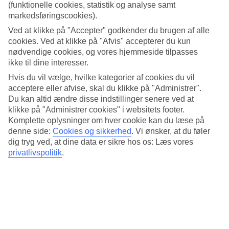
Standard
(funktionelle cookies, statistik og analyse samt
4.2/5
markedsføringscookies).
Ved at klikke på "Accepter" godkender du brugen af alle
Om hotellet
cookies. Ved at klikke på "Afvis" accepterer du kun
nødvendige cookies, og vores hjemmeside tilpasses
5*
ikke til dine interesser.
Officiel kategori
Hvis du vil vælge, hvilke kategorier af cookies du vil
Det 5-stjernede hotel The Ocean Villas i Da Nang er et hotel med
acceptere eller afvise, skal du klikke på "Administrer".
bar, morgenmadsbuffet og WiFi. På hotellet kan du nyde Både
Du kan altid ændre disse indstillinger senere ved at
massage og sauna. hvis børnene er med findes der
børneklub/miniklub, børnepool og legeplads. Der er
klikke på "Administrer cookies" i websitets footer.
parkeringsmuligheder i omådet. Følgende kreditkort accepteres på
Komplette oplysninger om hver cookie kan du læse på
hotellet: American Express, Diners Club, Mastercard og Visa.
denne side:
Cookies og sikkerhed
.
Vi ønsker, at du føler
dig tryg ved, at dine data er sikre hos os: Læs vores
Kort om hotellet
privatlivspolitik
.
Udendørspool/Børnepool
Ja/Ja
Restaurant/Bar
Ja/Ja
Gennemsnitsvejr i Da Nang