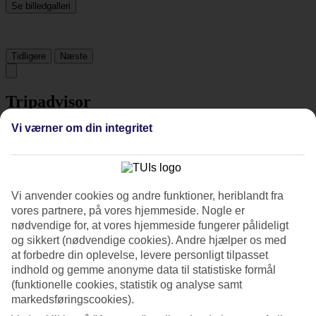
Se billedgalleri
Tidligere
Næste
Tripadvisor
Vi værner om din integritet
4.1/5
Vurdering af
4.1 / 5
fra
1241 anmeldelser
Renlighed
Vi anvender cookies og andre funktioner, heriblandt fra
4.6/5
vores partnere, på vores hjemmeside. Nogle er
Beliggenhed
nødvendige for, at vores hjemmeside fungerer pålideligt
4.7/5
og sikkert (nødvendige cookies). Andre hjælper os med
Værelserne
at forbedre din oplevelse, levere personligt tilpasset
4.3/5
Service
indhold og gemme anonyme data til statistiske formål
4.2/5
(funktionelle cookies, statistik og analyse samt
Søvnkvalitet
markedsføringscookies).
4.5/5