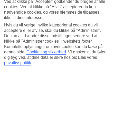
Standard
Ved at klikke på "Accepter" godkender du brugen af alle
3.9/5
cookies. Ved at klikke på "Afvis" accepterer du kun
nødvendige cookies, og vores hjemmeside tilpasses
Om hotellet
ikke til dine interesser.
Hvis du vil vælge, hvilke kategorier af cookies du vil
5*
acceptere eller afvise, skal du klikke på "Administrer".
Officiel kategori
Du kan altid ændre disse indstillinger senere ved at
Det 5-stjernede hotel Waldorf Astoria Las Vegas i Paradise er et
klikke på "Administrer cookies" i websitets footer.
hotel med bar, morgenmadsbuffet og WiFi. På hotellet kan du nyde
Komplette oplysninger om hver cookie kan du læse på
Både massage og sauna. hvis børnene er med findes der
denne side:
Cookies og sikkerhed
.
Vi ønsker, at du føler
barnepasning. Der er parkeringsmuligheder i omådet. Følgende
dig tryg ved, at dine data er sikre hos os: Læs vores
kreditkort accepteres på hotellet: American Express, Diners Club,
privatlivspolitik
.
Mastercard og Visa.
Kort om hotellet
Udendørspool
Ja
Restaurant/Bar
Ja/Ja
Gennemsnitsvejr i Las Vegas