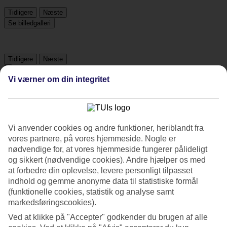
Tidligere
Næste
Se billedgalleri
Tidligere
Næste
Vi værner om din integritet
Tripadvisor
4.4/5
Vi anvender cookies og andre funktioner, heriblandt fra
vores partnere, på vores hjemmeside. Nogle er
Vurdering af
4.4 / 5
fra
551 anmeldelser
nødvendige for, at vores hjemmeside fungerer pålideligt
Renlighed
og sikkert (nødvendige cookies). Andre hjælper os med
4.7/5
at forbedre din oplevelse, levere personligt tilpasset
Beliggenhed
indhold og gemme anonyme data til statistiske formål
4.5/5
(funktionelle cookies, statistik og analyse samt
Værelserne
4.6/5
markedsføringscookies).
Service
Ved at klikke på "Accepter" godkender du brugen af alle
4.5/5