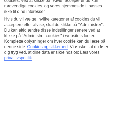
cookies. Ved at klikke på "Afvis" accepterer du kun
Søvnkvalitet
nødvendige cookies, og vores hjemmeside tilpasses
4.6/5
Standard
ikke til dine interesser.
4.5/5
Hvis du vil vælge, hvilke kategorier af cookies du vil
acceptere eller afvise, skal du klikke på "Administrer".
Om hotellet
Du kan altid ændre disse indstillinger senere ved at
klikke på "Administrer cookies" i websitets footer.
3*
Komplette oplysninger om hver cookie kan du læse på
Officiel kategori
denne side:
Cookies og sikkerhed
.
Vi ønsker, at du føler
Det 3-stjernede hotel Homewood Suites by Hilton Las Vegas City
dig tryg ved, at dine data er sikre hos os: Læs vores
Center i Paradise er et hotel med bar, WiFi og pool. På hotellet kan
privatlivspolitik
.
du nyde boblebad. Der er parkeringsmuligheder i omådet.
Kort om hotellet
Udendørspool
Ja
Restaurant/Bar
Ja/Ja
Gennemsnitsvejr i Las Vegas