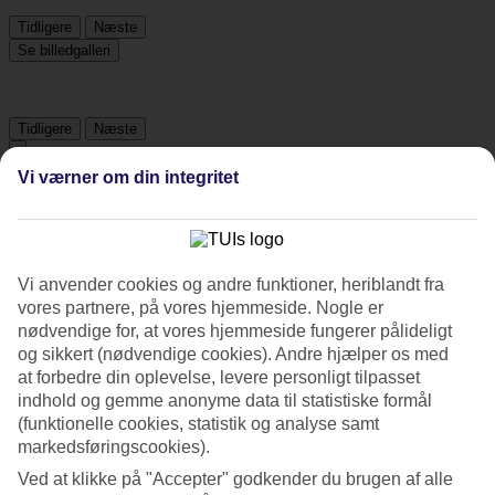
Tidligere
Næste
Se billedgalleri
Tidligere
Næste
Vi værner om din integritet
Om hotellet
3*
Officiel kategori
Vi anvender cookies og andre funktioner, heriblandt fra
Det 3,5-stjernede hotel Best Western Plus Casino Royale i Paradise
vores partnere, på vores hjemmeside. Nogle er
er et hotel med bar, WiFi og pool. På hotellet kan du nyde Både
nødvendige for, at vores hjemmeside fungerer pålideligt
massage og boblebad. Der er parkeringsmuligheder i omådet.
og sikkert (nødvendige cookies). Andre hjælper os med
Hotellet blev senest renoveret år 2014. Følgende kreditkort
at forbedre din oplevelse, levere personligt tilpasset
accepteres på hotellet: American Express, Diners Club, Mastercard
indhold og gemme anonyme data til statistiske formål
og Visa.
(funktionelle cookies, statistik og analyse samt
Kort om hotellet
markedsføringscookies).
Ved at klikke på "Accepter" godkender du brugen af alle
Udendørspool