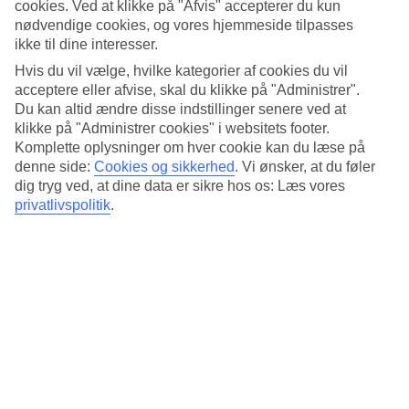
cookies. Ved at klikke på "Afvis" accepterer du kun
Ja
nødvendige cookies, og vores hjemmeside tilpasses
Restaurant/Bar
ikke til dine interesser.
Ja/Ja
Hvis du vil vælge, hvilke kategorier af cookies du vil
Gennemsnitsvejr i Las Vegas
acceptere eller afvise, skal du klikke på "Administrer".
Du kan altid ændre disse indstillinger senere ved at
Tidligere
klikke på "Administrer cookies" i websitets footer.
Komplette oplysninger om hver cookie kan du læse på
Jan
denne side:
Cookies og sikkerhed
.
Vi ønsker, at du føler
dig tryg ved, at dine data er sikre hos os: Læs vores
12
°
C
privatlivspolitik
.
Regnfri dage:
27
Feb
15
°
C
Nat:
2
°C
Regnfri dage:
24