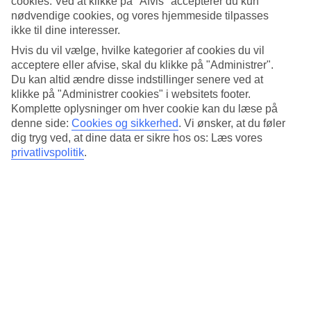
cookies. Ved at klikke på "Afvis" accepterer du kun
Standard
4.4/5
nødvendige cookies, og vores hjemmeside tilpasses
ikke til dine interesser.
Om hotellet
Hvis du vil vælge, hvilke kategorier af cookies du vil
acceptere eller afvise, skal du klikke på "Administrer".
4*
Du kan altid ændre disse indstillinger senere ved at
Officiel kategori
klikke på "Administrer cookies" i websitets footer.
Komplette oplysninger om hver cookie kan du læse på
Skøn atmosfære ved stranden
denne side:
Cookies og sikkerhed
.
Vi ønsker, at du føler
dig tryg ved, at dine data er sikre hos os: Læs vores
Hotel Villa Favorita har en idyllisk strandbeliggenhed i det centrale
privatlivspolitik
.
San Sebastián. Her bor du på et hotel med høj standard med
restaurant og bar lige ved den populære sandstrand La Concha. Du
kan gå til den gamle bydel på ti minutter.
I det centrale San Sebastián finder du en blanding af tapasbarer,
Michelin-restauranter og små butikker.
På hotellet er der:
24 timers reception
WiFi
Restaurant
Bar