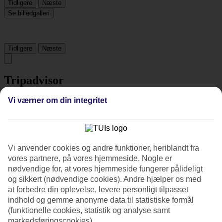
Tidligere
Næste
Se billedgalleri
Tidligere
Næste
Tripadvisor
Vi værner om din integritet
3.7/5
Vurdering af
3.7 / 5
fra
6317 anmeldelser
Renlighed
Vi anvender cookies og andre funktioner, heriblandt fra
4.1/5
vores partnere, på vores hjemmeside. Nogle er
Beliggenhed
nødvendige for, at vores hjemmeside fungerer pålideligt
4.4/5
og sikkert (nødvendige cookies). Andre hjælper os med
Værelserne
3.7/5
at forbedre din oplevelse, levere personligt tilpasset
Service
indhold og gemme anonyme data til statistiske formål
3.9/5
(funktionelle cookies, statistik og analyse samt
Søvnkvalitet
markedsføringscookies).