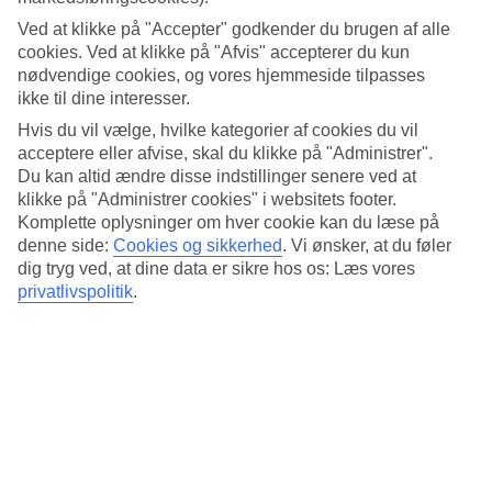
3.9/5
Standard
Ved at klikke på "Accepter" godkender du brugen af alle
3.6/5
cookies. Ved at klikke på "Afvis" accepterer du kun
nødvendige cookies, og vores hjemmeside tilpasses
Om hotellet
ikke til dine interesser.
Hvis du vil vælge, hvilke kategorier af cookies du vil
4*
acceptere eller afvise, skal du klikke på "Administrer".
Officiel kategori
Du kan altid ændre disse indstillinger senere ved at
Det 4-stjernede hotel Hotel Sol Principe i Torremolinos er et hotel
klikke på "Administrer cookies" i websitets footer.
med bar, morgenmadsbuffet og WiFi. På hotellet kan du nyde Både
Komplette oplysninger om hver cookie kan du læse på
massage og boblebad. hvis børnene er med findes der barnepasning,
denne side:
Cookies og sikkerhed
.
Vi ønsker, at du føler
børneklub/miniklub, børnepool og legeplads. Der er
dig tryg ved, at dine data er sikre hos os: Læs vores
parkeringsmuligheder i omådet. Hotellet blev senest renoveret år
privatlivspolitik
.
2022. Følgende kreditkort accepteres på hotellet: American Express,
Diners Club, EC Maestro, Mastercard og Visa.
Kort om hotellet
Til strand/badning
10 m
Udendørspool
Ja
Restaurant/Bar