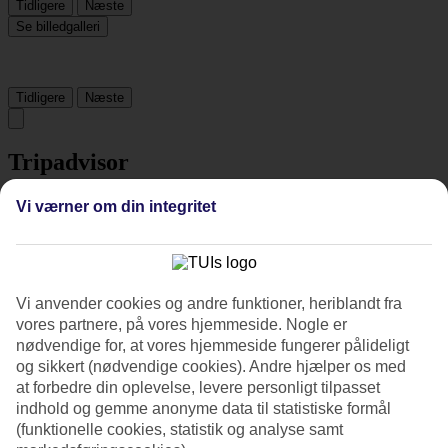
Tidligere
Næste
Se billedgalleri
Tidligere
Næste
Tripadvisor
Vi værner om din integritet
4.4/5
Vurdering af
4.4 / 5
fra
650 anmeldelser
Renlighed
Vi anvender cookies og andre funktioner, heriblandt fra
4.7/5
vores partnere, på vores hjemmeside. Nogle er
Beliggenhed
4.5/5
nødvendige for, at vores hjemmeside fungerer pålideligt
Værelserne
og sikkert (nødvendige cookies). Andre hjælper os med
4.1/5
at forbedre din oplevelse, levere personligt tilpasset
Service
indhold og gemme anonyme data til statistiske formål
4.5/5
(funktionelle cookies, statistik og analyse samt
Søvnkvalitet