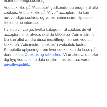
markedsføringscookies).
4.2/5
Standard
Ved at klikke på "Accepter" godkender du brugen af alle
4.5/5
cookies. Ved at klikke på "Afvis" accepterer du kun
nødvendige cookies, og vores hjemmeside tilpasses
Om hotellet
ikke til dine interesser.
Hvis du vil vælge, hvilke kategorier af cookies du vil
3*
Officiel kategori
acceptere eller afvise, skal du klikke på "Administrer".
Du kan altid ændre disse indstillinger senere ved at
Pool og kort gåafstand til stranden
klikke på "Administrer cookies" i websitets footer.
Komplette oplysninger om hver cookie kan du læse på
Hotel Carmen Teresa ligger på solkysten i Torremolinos, kun 250
denne side:
Cookies og sikkerhed
.
Vi ønsker, at du føler
meter fra stranden. Der er pool, solsenge, parasoller og poolbar til
dig tryg ved, at dine data er sikre hos os: Læs vores
dig, der vil slappe af på hotellet. Et par kilometer fra hotellet findes
privatlivspolitik
.
et stort udvalg af forlystelser og shopping, og der er cirka 3 km til
den charmerende marina i Benalmadena.
På hotellet er der restaurant, bar, WiFi på fællesarealerne og
vaskeservice. I nærheden er der parkeringsmuligheder, som
gæsterne kan benytte mod betaling.
Alle værelser har:
– A/C – Deponeringsboks – Telefon og tv – WiFi – Badekar/bruser