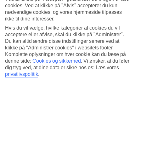
4.3/5
cookies. Ved at klikke på "Afvis" accepterer du kun
Standard
nødvendige cookies, og vores hjemmeside tilpasses
4.6/5
ikke til dine interesser.
Om hotellet
Hvis du vil vælge, hvilke kategorier af cookies du vil
acceptere eller afvise, skal du klikke på "Administrer".
3*
Du kan altid ændre disse indstillinger senere ved at
Officiel kategori
klikke på "Administrer cookies" i websitets footer.
Komplette oplysninger om hver cookie kan du læse på
Det 3-stjernede hotel BLUESEA Costa Serena i Torremolinos er et
denne side:
Cookies og sikkerhed
.
Vi ønsker, at du føler
hotel med bar, morgenmadsbuffet og WiFi. hvis børnene er med
findes der børnepool og legeplads. Der er parkeringsmuligheder i
dig tryg ved, at dine data er sikre hos os: Læs vores
omådet. Hotellet blev senest renoveret år 2005. Følgende kreditkort
privatlivspolitik
.
accepteres på hotellet: American Express, Diners Club, EC Maestro,
Mastercard og Visa.
Kort om hotellet
Til strand/badning
1000 m
Udendørspool/Børnepool
Ja/Ja
Restaurant/Bar
Ja/Ja