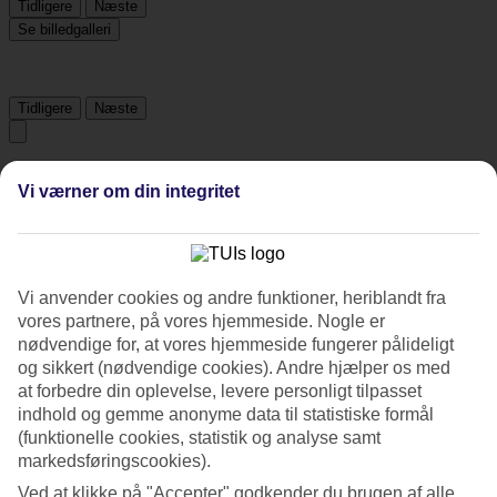
Tidligere
Næste
Se billedgalleri
Tidligere
Næste
Tripadvisor
Vi værner om din integritet
4.7/5
Vurdering af
4.7 / 5
fra
44 anmeldelser
Vi anvender cookies og andre funktioner, heriblandt fra
vores partnere, på vores hjemmeside. Nogle er
Renlighed
4.7/5
nødvendige for, at vores hjemmeside fungerer pålideligt
Beliggenhed
og sikkert (nødvendige cookies). Andre hjælper os med
4.2/5
at forbedre din oplevelse, levere personligt tilpasset
Værelserne
indhold og gemme anonyme data til statistiske formål
4.3/5
(funktionelle cookies, statistik og analyse samt
Service
markedsføringscookies).
4.6/5
Søvnkvalitet
Ved at klikke på "Accepter" godkender du brugen af alle