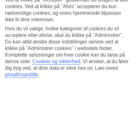
4.3/5
cookies. Ved at klikke på "Afvis" accepterer du kun
Standard
4.6/5
nødvendige cookies, og vores hjemmeside tilpasses
ikke til dine interesser.
Om hotellet
Hvis du vil vælge, hvilke kategorier af cookies du vil
acceptere eller afvise, skal du klikke på "Administrer".
3*
Du kan altid ændre disse indstillinger senere ved at
Officiel kategori
klikke på "Administrer cookies" i websitets footer.
Komplette oplysninger om hver cookie kan du læse på
Det 3-stjernede hotel Arcos de Montemar i Torremolinos er et hotel
med bar, morgenmadsbuffet og WiFi. Der er parkeringsmuligheder i
denne side:
Cookies og sikkerhed
.
Vi ønsker, at du føler
omådet. Følgende kreditkort accepteres på hotellet: American
dig tryg ved, at dine data er sikre hos os: Læs vores
Express, Diners Club, EC Maestro, Mastercard og Visa.
privatlivspolitik
.
Kort om hotellet
Til strand/badning
720 m
Udendørspool
Ja
Restaurant/Bar
Ja/Ja
Transfertid
ca. 15 minutter