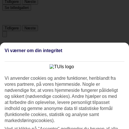
Tidligere
Næste
Se billedgalleri
Tidligere
Næste
Tripadvisor
Vi værner om din integritet
4.5/5
Vurdering af
4.5 / 5
fra
1213 anmeldelser
Vi anvender cookies og andre funktioner, heriblandt fra
Renlighed
vores partnere, på vores hjemmeside. Nogle er
4.7/5
nødvendige for, at vores hjemmeside fungerer pålideligt
Beliggenhed
og sikkert (nødvendige cookies). Andre hjælper os med
4.5/5
at forbedre din oplevelse, levere personligt tilpasset
Værelserne
indhold og gemme anonyme data til statistiske formål
4.2/5
(funktionelle cookies, statistik og analyse samt
Service
4.6/5
markedsføringscookies).
Søvnkvalitet
Ved at klikke på "Accepter" godkender du brugen af alle