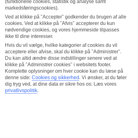
4/5
(funktionelle cookies, statistik og analyse samt
Standard
markedsføringscookies).
4/5
Ved at klikke på "Accepter" godkender du brugen af alle
cookies. Ved at klikke på "Afvis" accepterer du kun
Om hotellet
nødvendige cookies, og vores hjemmeside tilpasses
ikke til dine interesser.
3*
Officiel kategori
Hvis du vil vælge, hvilke kategorier af cookies du vil
acceptere eller afvise, skal du klikke på "Administrer".
God beliggenhed i centrale Malaga
Du kan altid ændre disse indstillinger senere ved at
klikke på "Administrer cookies" i websitets footer.
Hotel Eurostars Astoria ligger centralt i Malaga, et stenkast fra
Komplette oplysninger om hver cookie kan du læse på
butikker, restauranter, barer, pub'er og pulserende forlystelser. Der er
denne side:
Cookies og sikkerhed
.
Vi ønsker, at du føler
kort gåafstand til Picasso Musset, og til den nærmeste strand er det et
dig tryg ved, at dine data er sikre hos os: Læs vores
par kilometer,
privatlivspolitik
.
Togstationen ligger cirka 500 meter fra hotellet, med direkte
togforbindelse til lufthavnen og Madrid.
På hotellet findes:
24 timers reception
Morgenmadslokale
WiFi