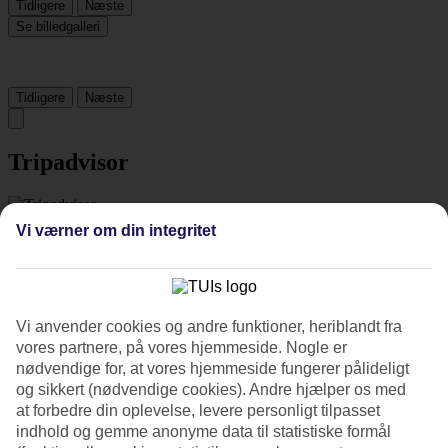
Tidligere
Næste
Se billedgalleri
Tidligere
Næste
Tripadvisor
3.9/5
Vi værner om din integritet
Vurdering af
3.9 / 5
fra
746 anmeldelser
Renlighed
4.2/5
Beliggenhed
Vi anvender cookies og andre funktioner, heriblandt fra
4.3/5
vores partnere, på vores hjemmeside. Nogle er
Værelserne
nødvendige for, at vores hjemmeside fungerer pålideligt
3.8/5
og sikkert (nødvendige cookies). Andre hjælper os med
Service
at forbedre din oplevelse, levere personligt tilpasset
4.1/5
indhold og gemme anonyme data til statistiske formål
Søvnkvalitet