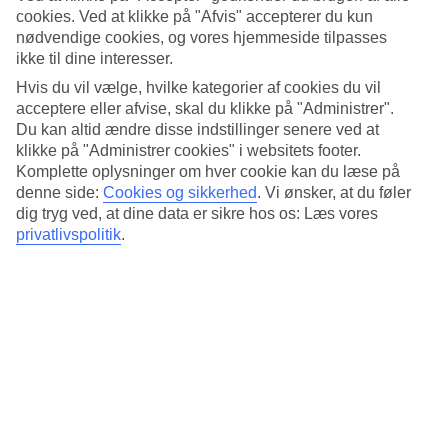
Standard
cookies. Ved at klikke på "Afvis" accepterer du kun
3.7/5
nødvendige cookies, og vores hjemmeside tilpasses
ikke til dine interesser.
Om hotellet
Hvis du vil vælge, hvilke kategorier af cookies du vil
3*
acceptere eller afvise, skal du klikke på "Administrer".
Officiel kategori
Du kan altid ændre disse indstillinger senere ved at
klikke på "Administrer cookies" i websitets footer.
Nær butikker og forlystelser
Komplette oplysninger om hver cookie kan du læse på
denne side:
Cookies og sikkerhed
.
Vi ønsker, at du føler
NH Bilbao Deusto ligger i bydelen Deusto i Bilbao. I nærheden er
dig tryg ved, at dine data er sikre hos os: Læs vores
der mange restauranter, tapasbarer, caféer og butikker. Desuden
privatlivspolitik
.
ligger Euskalduna Conference Centre og Guggenheim-museet kun
cirka 800 meter fra hotellet. Værelserne er indrettede i lyse farver og
på hotellet er der restaurant og bar.
Den nærmeste metrostation er Deusto, der ligger ca. 500 meter fra
hotellet, så du nemt kan komme rundt til andre dele af Bilbao og
opleve de forskellige seværdigheder.
På hotellet er der:
Restaurant og bar
WiFi