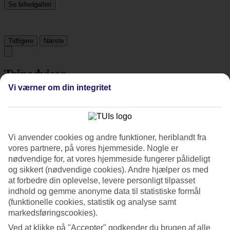
Se billedgalleri
Tidligere
Næste
Tripadvisor
Vi værner om din integritet
3.8/5
Vurdering af
3.8 / 5
fra
467 anmeldelser
Vi anvender cookies og andre funktioner, heriblandt fra
Renlighed
vores partnere, på vores hjemmeside. Nogle er
4.2/5
Beliggenhed
nødvendige for, at vores hjemmeside fungerer pålideligt
4.1/5
og sikkert (nødvendige cookies). Andre hjælper os med
Værelserne
at forbedre din oplevelse, levere personligt tilpasset
3.8/5
indhold og gemme anonyme data til statistiske formål
Service
(funktionelle cookies, statistik og analyse samt
4.3/5
markedsføringscookies).
Søvnkvalitet
4.1/5
Ved at klikke på "Accepter" godkender du brugen af alle