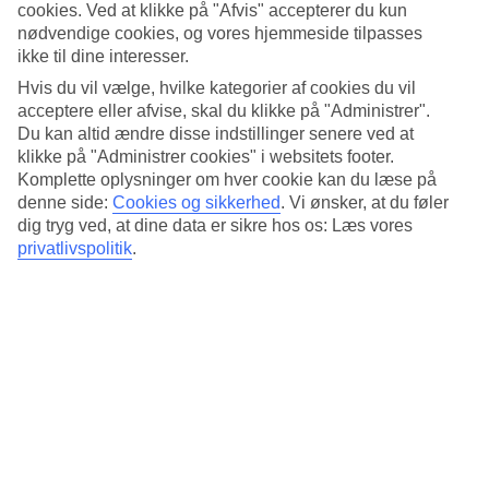
Standard
cookies. Ved at klikke på "Afvis" accepterer du kun
4.4/5
nødvendige cookies, og vores hjemmeside tilpasses
ikke til dine interesser.
Om hotellet
Hvis du vil vælge, hvilke kategorier af cookies du vil
acceptere eller afvise, skal du klikke på "Administrer".
3*
Du kan altid ændre disse indstillinger senere ved at
Officiel kategori
klikke på "Administrer cookies" i websitets footer.
Et stenkast fra Placa Catalunya
Komplette oplysninger om hver cookie kan du læse på
denne side:
Cookies og sikkerhed
.
Vi ønsker, at du føler
Room Mate Pau er et moderne hotel lige ved Placa Catalunya i
dig tryg ved, at dine data er sikre hos os: Læs vores
Barcelonas inderste centrum. Blot et par hundrede meter borte finder
privatlivspolitik
.
du også den populære paradegade La Rambla. Vil du slappe lidt af,
kan du slå dig ned på hotellets tagterrasse.
Der er cirka 200 meter til nærmeste metro (Urquinaona), så du let
kan komme til forlystelser og seværdigheder.
På hotellet er der:
24-timers reception
WiFi
Alle værelser/lejligheder har: