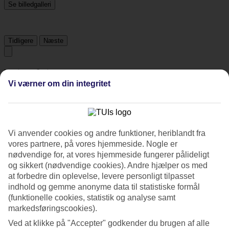
Se billedgalleri
Tidligere
Næste
Tripadvisor
Vi værner om din integritet
4.6/5
Vurdering af
4.6 / 5
fra
1694 anmeldelser
Vi anvender cookies og andre funktioner, heriblandt fra
Renlighed
vores partnere, på vores hjemmeside. Nogle er
4.7/5
nødvendige for, at vores hjemmeside fungerer pålideligt
Beliggenhed
og sikkert (nødvendige cookies). Andre hjælper os med
4.9/5
at forbedre din oplevelse, levere personligt tilpasset
Værelserne
4.5/5
indhold og gemme anonyme data til statistiske formål
Service
(funktionelle cookies, statistik og analyse samt
4.6/5
markedsføringscookies).
Søvnkvalitet
4.7/5
Ved at klikke på "Accepter" godkender du brugen af alle