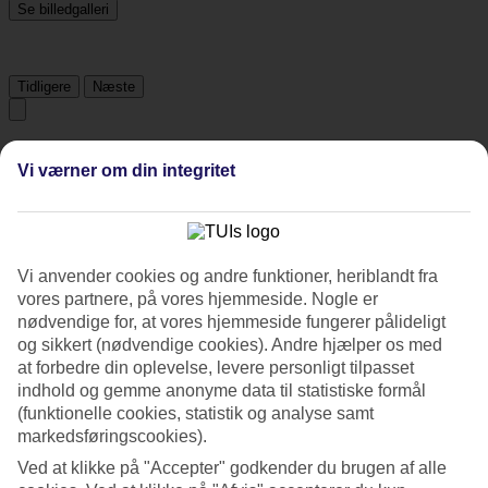
Se billedgalleri
Tidligere
Næste
Tripadvisor
Vi værner om din integritet
4/5
Vurdering af
4 / 5
fra
1420 anmeldelser
Vi anvender cookies og andre funktioner, heriblandt fra
Renlighed
vores partnere, på vores hjemmeside. Nogle er
4.3/5
nødvendige for, at vores hjemmeside fungerer pålideligt
Beliggenhed
og sikkert (nødvendige cookies). Andre hjælper os med
4.1/5
at forbedre din oplevelse, levere personligt tilpasset
Værelserne
indhold og gemme anonyme data til statistiske formål
3.9/5
(funktionelle cookies, statistik og analyse samt
Service
4.2/5
markedsføringscookies).
Søvnkvalitet
Ved at klikke på "Accepter" godkender du brugen af alle
4/5