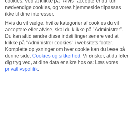
cookies. Ved at klikke på "Afvis" accepterer du kun
Standard
3.9/5
nødvendige cookies, og vores hjemmeside tilpasses
ikke til dine interesser.
Om hotellet
Hvis du vil vælge, hvilke kategorier af cookies du vil
acceptere eller afvise, skal du klikke på "Administrer".
3*
Du kan altid ændre disse indstillinger senere ved at
Officiel kategori
klikke på "Administrer cookies" i websitets footer.
Komplette oplysninger om hver cookie kan du læse på
Det 3-stjernede hotel NH Barcelona Eixample i Barcelona er et
hotel med bar, morgenmadsbuffet og WiFi. Der er
denne side:
Cookies og sikkerhed
.
Vi ønsker, at du føler
parkeringsmuligheder i omådet. Hotellet blev senest renoveret år
dig tryg ved, at dine data er sikre hos os: Læs vores
2007. Følgende kreditkort accepteres på hotellet: American Express,
privatlivspolitik
.
Diners Club, Mastercard og Visa.
Kort om hotellet
Restaurant/Bar
Ja/Ja
Gennemsnitsvejr i Barcelona
Tidligere