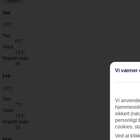
Tidligere
Jan
13
°
C
Nat:
6
°C
Vand:
12
°C
Regnfri dage:
26
Vi værner 
Feb
15
°
C
Nat:
Vi anvender
7
°C
hjemmeside
Vand:
sikkert (nø
12
°C
personligt 
Regnfri dage:
cookies, st
24
Ved at klik
Mar