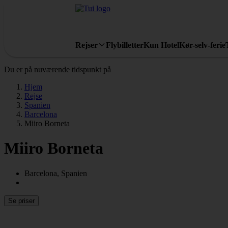
Rejser
Flybilletter
Kun Hotel
Kør-selv-ferie
Du er på nuværende tidspunkt på
Hjem
Rejse
Spanien
Barcelona
Miiro Borneta
Miiro Borneta
Barcelona, Spanien
Se priser