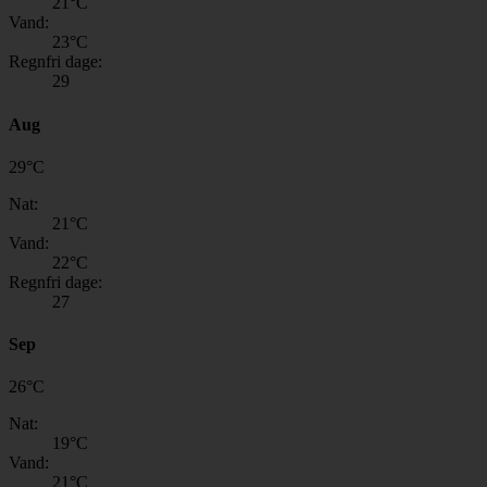
21
°C
Vand:
23
°C
Regnfri dage:
29
Aug
29
°
C
Nat:
21
°C
Vand:
22
°C
Regnfri dage:
27
Sep
26
°
C
Nat:
19
°C
Vand:
21
°C