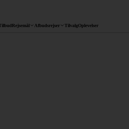
Tilbud
Rejsemål
Afbudsrejser
Tilvalg
Oplevelser