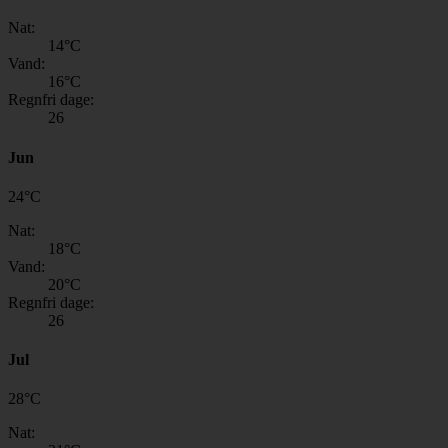
Nat:
14
°C
Vand:
16
°C
Regnfri dage:
26
Jun
24
°
C
Nat:
18
°C
Vand:
20
°C
Regnfri dage:
26
Jul
28
°
C
Nat: