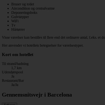
Bruser og toilet
Aircondition og centralvarme
Deponeringsboks
Gulvtæpper
WiFi
Tv
Hårtørrer
Visse værelser kan bestilles til flere end det ordinære antal, f.eks. et
Her anvender vi hotellets betegnelser for værelsestyper.
Kort om hotellet
Til strand/badning
1,7 km
Udendørspool
Ja
Restaurant/Bar
Ja/Ja
Gennemsnitsvejr i Barcelona