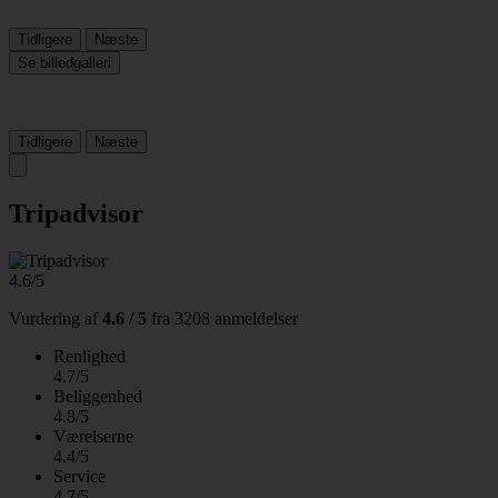
Tidligere
Næste
Se billedgalleri
Tidligere
Næste
Tripadvisor
4.6/5
Vurdering af
4.6 / 5
fra
3208 anmeldelser
Renlighed
4.7/5
Beliggenhed
4.8/5
Værelserne
4.4/5
Service
4.7/5