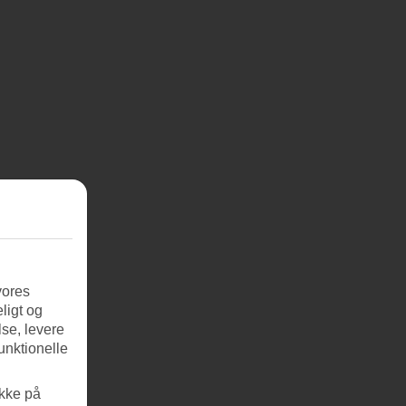
vores
ligt og
se, levere
unktionelle
ikke på