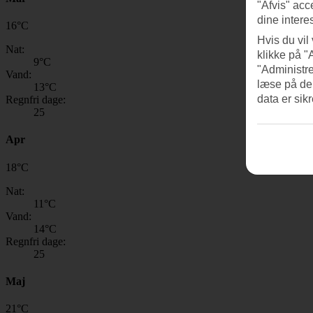
"Afvis" acc
dine intere
16
°
C
Hvis du vil
Nat:
klikke på "
9
°C
"Administre
Vand:
læse på de
13
°C
data er sik
Regnfri dage:
25
Apr
18
°
C
Nat:
11
°C
Vand:
14
°C
Regnfri dage:
25
Maj
21
°
C