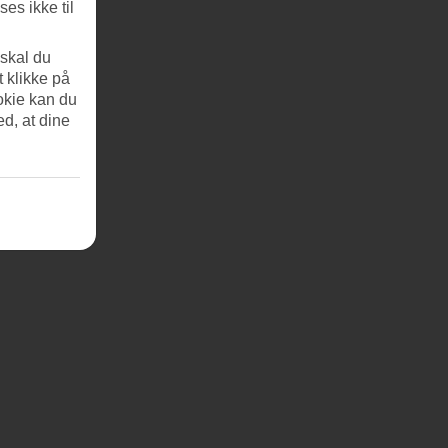
es ikke til
 skal du
t klikke på
okie kan du
ed, at dine