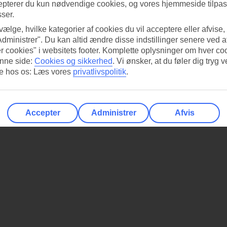
epterer du kun nødvendige cookies, og vores hjemmeside tilpass
sser.
 vælge, hvilke kategorier af cookies du vil acceptere eller afvise,
Administrer". Du kan altid ændre disse indstillinger senere ved a
r cookies" i websitets footer. Komplette oplysninger om hver co
nne side:
Cookies og sikkerhed
.
Vi ønsker, at du føler dig tryg v
re hos os: Læs vores
privatlivspolitik
.
Accepter
Administrer
Afvis