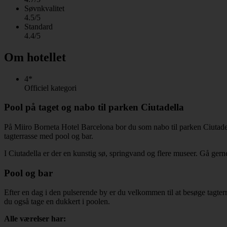
Søvnkvalitet
4.5/5
Standard
4.4/5
Om hotellet
4*
Officiel kategori
Pool på taget og nabo til parken Ciutadella
På Miiro Borneta Hotel Barcelona bor du som nabo til parken Ciutadell
tagterrasse med pool og bar.
I Ciutadella er der en kunstig sø, springvand og flere museer. Gå gerne
Pool og bar
Efter en dag i den pulserende by er du velkommen til at besøge tagte
du også tage en dukkert i poolen.
Alle værelser har: