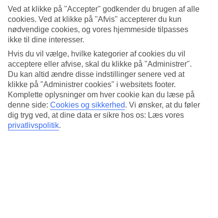
Standard
Ved at klikke på "Accepter" godkender du brugen af alle
4.1/5
cookies. Ved at klikke på "Afvis" accepterer du kun
Om hotellet
nødvendige cookies, og vores hjemmeside tilpasses
ikke til dine interesser.
4*
Hvis du vil vælge, hvilke kategorier af cookies du vil
Officiel kategori
acceptere eller afvise, skal du klikke på "Administrer".
Du kan altid ændre disse indstillinger senere ved at
Det 4-stjernede hotel Hotel Balmes i Barcelona er et hotel med bar,
klikke på "Administrer cookies" i websitets footer.
morgenmadsbuffet og WiFi. På hotellet kan du nyde Både sauna og
Komplette oplysninger om hver cookie kan du læse på
boblebad. hvis børnene er med findes der børnepool. Der er
parkeringsmuligheder i omådet. Hotellet blev senest renoveret år
denne side:
Cookies og sikkerhed
.
Vi ønsker, at du føler
2015. Følgende kreditkort accepteres på hotellet: American Express,
dig tryg ved, at dine data er sikre hos os: Læs vores
Diners Club, Mastercard og Visa.
privatlivspolitik
.
Kort om hotellet
Til strand/badning
4 km
Udendørspool/Børnepool
Ja/Ja
Restaurant/Bar
Ja/Ja