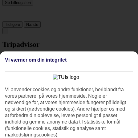
Se billedgalleri
Tidligere
Næste
Tripadvisor
Vi værner om din integritet
4.2/5
Vurdering af
4.2 / 5
fra
1779 anmeldelser
Renlighed
4.5/5
Vi anvender cookies og andre funktioner, heriblandt fra
Beliggenhed
vores partnere, på vores hjemmeside. Nogle er
4.5/5
nødvendige for, at vores hjemmeside fungerer pålideligt
Værelserne
og sikkert (nødvendige cookies). Andre hjælper os med
4/5
at forbedre din oplevelse, levere personligt tilpasset
Service
indhold og gemme anonyme data til statistiske formål
4.2/5
Søvnkvalitet
(funktionelle cookies, statistik og analyse samt
4.2/5
markedsføringscookies).