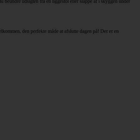
 beundre udsigten fra en liggestol eller slappe af i skyggen under
r velkommen, den perfekte måde at afslutte dagen på! Der er en