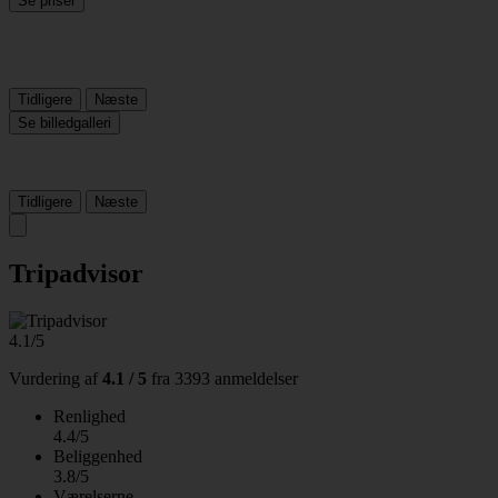
Se priser
Tidligere
Næste
Se billedgalleri
Tidligere
Næste
Tripadvisor
4.1/5
Vurdering af
4.1 / 5
fra
3393 anmeldelser
Renlighed
4.4/5
Beliggenhed
3.8/5
Værelserne