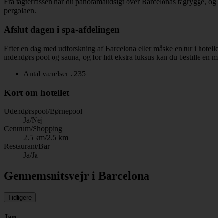
Fra tagterrassen har du panoramaudsigt over Barcelonas tagrygge, og i
pergolaen.
Afslut dagen i spa-afdelingen
Efter en dag med udforskning af Barcelona eller måske en tur i hotelle
indendørs pool og sauna, og for lidt ekstra luksus kan du bestille en
Antal værelser : 235
Kort om hotellet
Udendørspool/Børnepool
Ja/Nej
Centrum/Shopping
2.5 km/2.5 km
Restaurant/Bar
Ja/Ja
Gennemsnitsvejr i Barcelona
Tidligere
Jan