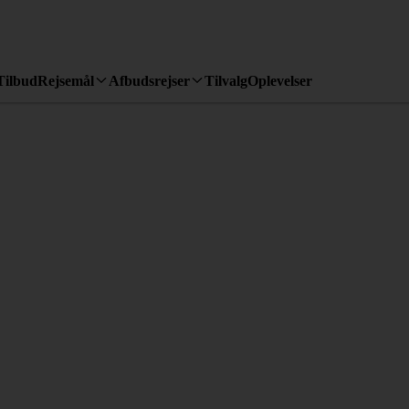
Tilbud
Rejsemål
Afbudsrejser
Tilvalg
Oplevelser