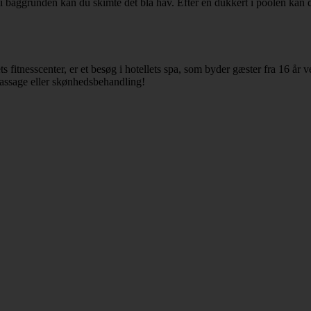
 baggrunden kan du skimte det blå hav. Efter en dukkert i poolen kan du
ts fitnesscenter, er et besøg i hotellets spa, som byder gæster fra 16 å
 massage eller skønhedsbehandling!