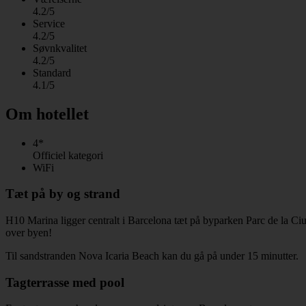
4.2/5
Service
4.2/5
Søvnkvalitet
4.2/5
Standard
4.1/5
Om hotellet
4*
Officiel kategori
WiFi
Tæt på by og strand
H10 Marina ligger centralt i Barcelona tæt på byparken Parc de la Ciu
over byen!
Til sandstranden Nova Icaria Beach kan du gå på under 15 minutter.
Tagterrasse med pool