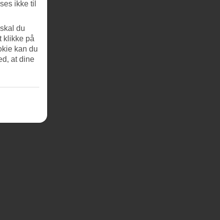
es ikke til
 skal du
t klikke på
okie kan du
ed, at dine