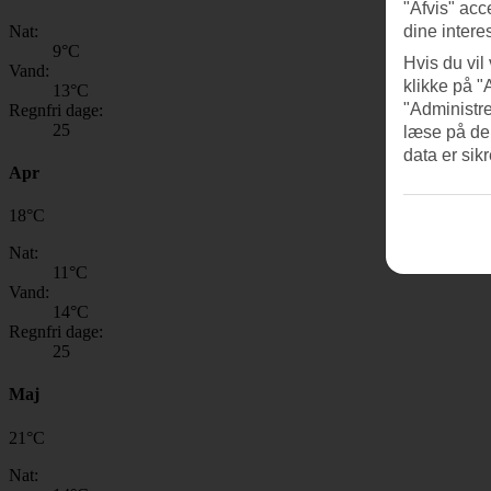
"Afvis" acc
Nat:
dine intere
9
°C
Hvis du vil
Vand:
klikke på "
13
°C
"Administre
Regnfri dage:
25
læse på de
data er sik
Apr
18
°
C
Nat:
11
°C
Vand:
14
°C
Regnfri dage:
25
Maj
21
°
C
Nat: