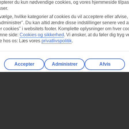
epterer du kun nødvendige cookies, og vores hjemmeside tilpass
sser.
 vælge, hvilke kategorier af cookies du vil acceptere eller afvise,
Administrer". Du kan altid ændre disse indstillinger senere ved a
r cookies" i websitets footer. Komplette oplysninger om hver co
nne side:
Cookies og sikkerhed
.
Vi ønsker, at du føler dig tryg v
re hos os: Læs vores
privatlivspolitik
.
Accepter
Administrer
Afvis