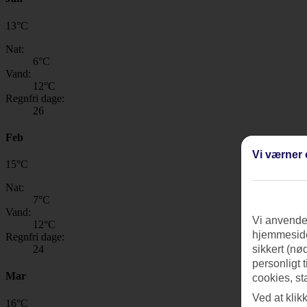
13
°
C
Nat:
6
°C
Vand:
12
°C
Regnfri dage:
26
Feb
Vi værner 
15
°
C
Nat:
7
°C
Vand:
Vi anvender
12
°C
hjemmeside
Regnfri dage:
24
sikkert (nø
personligt 
Mar
cookies, st
Ved at klik
16
°
C