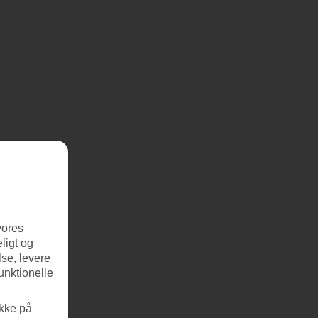
vores
ligt og
se, levere
unktionelle
ikke på