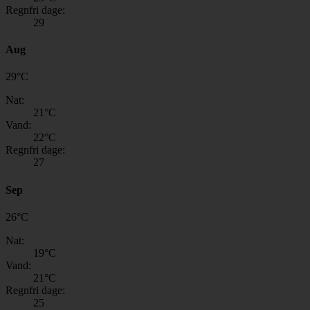
Regnfri dage:
29
Aug
29
°
C
Nat:
21
°C
Vand:
22
°C
Regnfri dage:
27
Sep
26
°
C
Nat:
19
°C
Vand:
21
°C
Regnfri dage:
25