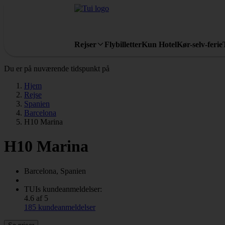
Rejser
Flybilletter
Kun Hotel
Kør-selv-ferie
Du er på nuværende tidspunkt på
Hjem
Rejse
Spanien
Barcelona
H10 Marina
H10 Marina
Barcelona, Spanien
TUIs kundeanmeldelser:
4.6 af 5
185 kundeanmeldelser