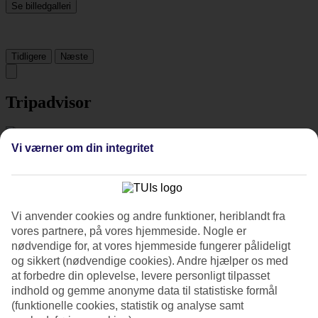
Se billedgalleri
Tidligere
Næste
Tripadvisor
4.1/5
Vi værner om din integritet
Vurdering af
4.1 / 5
fra
1612 anmeldelser
Renlighed
4.3/5
Vi anvender cookies og andre funktioner, heriblandt fra
Beliggenhed
vores partnere, på vores hjemmeside. Nogle er
4.8/5
Værelserne
nødvendige for, at vores hjemmeside fungerer pålideligt
3.9/5
og sikkert (nødvendige cookies). Andre hjælper os med
Service
at forbedre din oplevelse, levere personligt tilpasset
4.3/5
indhold og gemme anonyme data til statistiske formål
Søvnkvalitet
(funktionelle cookies, statistik og analyse samt
4/5