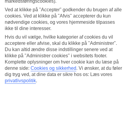
markedsføringscookies).
Standard
3.9/5
Ved at klikke på "Accepter" godkender du brugen af alle
cookies. Ved at klikke på "Afvis" accepterer du kun
Om hotellet
nødvendige cookies, og vores hjemmeside tilpasses
ikke til dine interesser.
3*
Hvis du vil vælge, hvilke kategorier af cookies du vil
Officiel kategori
acceptere eller afvise, skal du klikke på "Administrer".
Det 3-stjernede hotel Catalonia Avinyo i Barcelona er et hotel med
Du kan altid ændre disse indstillinger senere ved at
bar, morgenmadsbuffet og WiFi. På hotellet kan du nyde Både
klikke på "Administrer cookies" i websitets footer.
massage og boblebad. Der er parkeringsmuligheder i omådet.
Komplette oplysninger om hver cookie kan du læse på
Hotellet blev senest renoveret år 2007. Følgende kreditkort
denne side:
Cookies og sikkerhed
.
Vi ønsker, at du føler
accepteres på hotellet: American Express, Diners Club, Mastercard
og Visa.
dig tryg ved, at dine data er sikre hos os: Læs vores
privatlivspolitik
.
Kort om hotellet
Udendørspool
Ja
Restaurant/Bar
Ja/Ja
Gennemsnitsvejr i Barcelona