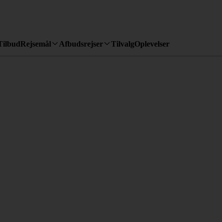
Tilbud
Rejsemål
Afbudsrejser
Tilvalg
Oplevelser