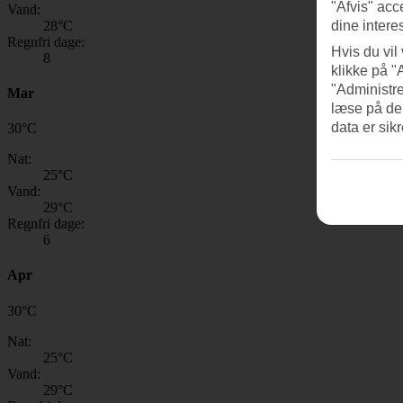
"Afvis" acc
Vand:
28
°C
dine intere
Regnfri dage:
Hvis du vil
8
klikke på "
"Administre
Mar
læse på de
data er sik
30
°
C
Nat:
25
°C
Vand:
29
°C
Regnfri dage:
6
Apr
30
°
C
Nat:
25
°C
Vand:
29
°C