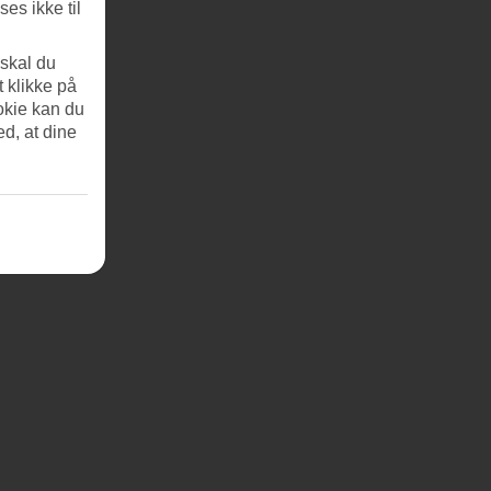
es ikke til
 skal du
t klikke på
okie kan du
ed, at dine