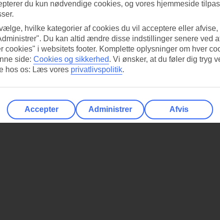
epterer du kun nødvendige cookies, og vores hjemmeside tilpass
sser.
 vælge, hvilke kategorier af cookies du vil acceptere eller afvise,
Administrer". Du kan altid ændre disse indstillinger senere ved a
r cookies" i websitets footer. Komplette oplysninger om hver co
nne side:
Cookies og sikkerhed
.
Vi ønsker, at du føler dig tryg v
re hos os: Læs vores
privatlivspolitik
.
Accepter
Administrer
Afvis