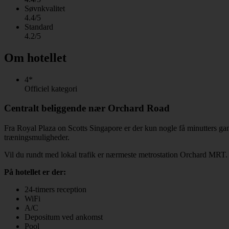
Søvnkvalitet
4.4/5
Standard
4.2/5
Om hotellet
4*
Officiel kategori
Centralt beliggende nær Orchard Road
Fra Royal Plaza on Scotts Singapore er der kun nogle få minutters ga
træningsmuligheder.
Vil du rundt med lokal trafik er nærmeste metrostation Orchard MRT.
På hotellet er der:
24-timers reception
WiFi
A/C
Depositum ved ankomst
Pool