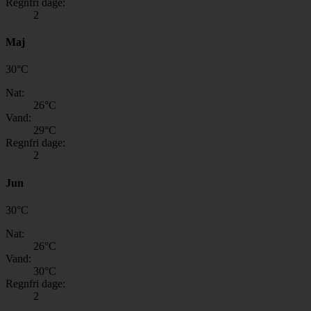
Regnfri dage:
2
Maj
30
°
C
Nat:
26
°C
Vand:
29
°C
Regnfri dage:
2
Jun
30
°
C
Nat:
26
°C
Vand:
30
°C
Regnfri dage:
2