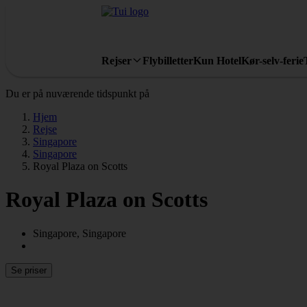
Rejser
Flybilletter
Kun Hotel
Kør-selv-ferie
Du er på nuværende tidspunkt på
Hjem
Rejse
Singapore
Singapore
Royal Plaza on Scotts
Royal Plaza on Scotts
Singapore, Singapore
Se priser