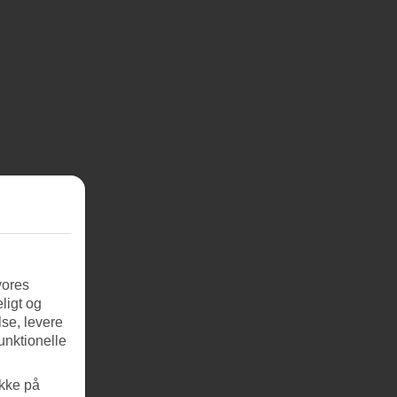
vores
ligt og
se, levere
unktionelle
ikke på