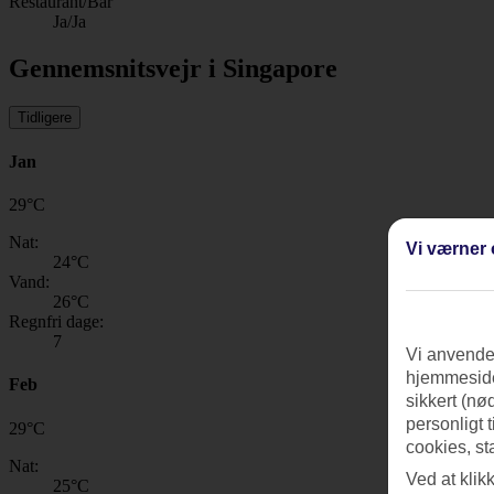
Restaurant/Bar
Ja/Ja
Gennemsnitsvejr i Singapore
Tidligere
Jan
29
°
C
Nat:
Vi værner 
24
°C
Vand:
26
°C
Regnfri dage:
7
Vi anvender
hjemmeside
Feb
sikkert (nø
personligt 
29
°
C
cookies, st
Nat:
Ved at klik
25
°C