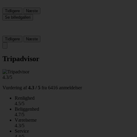
Tidligere
Næste
Se billedgalleri
Tidligere
Næste
Tripadvisor
4.3/5
Vurdering af
4.3 / 5
fra
6416 anmeldelser
Renlighed
4.5/5
Beliggenhed
4.7/5
Værelserne
4.3/5
Service
4.4/5