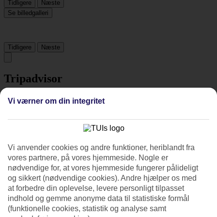
Tidligere
Næste
Se billedgalleri
Tidligere
Næste
Tripadvisor
Vi værner om din integritet
4.3/5
Vurdering af
4.3 / 5
fra
1306 anmeldelser
Renlighed
Vi anvender cookies og andre funktioner, heriblandt fra
4.6/5
vores partnere, på vores hjemmeside. Nogle er
Beliggenhed
4.5/5
nødvendige for, at vores hjemmeside fungerer pålideligt
Værelserne
og sikkert (nødvendige cookies). Andre hjælper os med
4.4/5
at forbedre din oplevelse, levere personligt tilpasset
Service
indhold og gemme anonyme data til statistiske formål
4.5/5
(funktionelle cookies, statistik og analyse samt
Søvnkvalitet