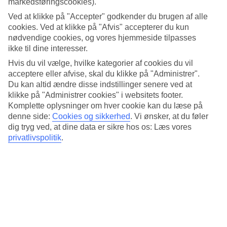
markedsføringscookies).
4.4/5
Standard
Ved at klikke på "Accepter" godkender du brugen af alle
4.3/5
cookies. Ved at klikke på "Afvis" accepterer du kun
nødvendige cookies, og vores hjemmeside tilpasses
Om hotellet
ikke til dine interesser.
Hvis du vil vælge, hvilke kategorier af cookies du vil
4*
Officiel kategori
acceptere eller afvise, skal du klikke på "Administrer".
Du kan altid ændre disse indstillinger senere ved at
Det 4-stjernede hotel AP Maria Nova Lounge i Tavira er et hotel
klikke på "Administrer cookies" i websitets footer.
med bar, morgenmadsbuffet og WiFi. På hotellet kan du nyde Både
Komplette oplysninger om hver cookie kan du læse på
massage og sauna. Der er parkeringsmuligheder i omådet. Følgende
denne side:
Cookies og sikkerhed
.
Vi ønsker, at du føler
kreditkort accepteres på hotellet: Diners Club, EC Maestro,
Mastercard og Visa.
dig tryg ved, at dine data er sikre hos os: Læs vores
privatlivspolitik
.
Kort om hotellet
Til strand/badning
4 km
Udendørspool
Ja
Restaurant/Bar
Ja/Ja
Transfertid