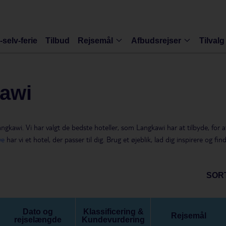
-selv-ferie
Tilbud
Rejsemål
Afbudsrejser
Tilvalg
kawi
angkawi. Vi har valgt de bedste hoteller, som Langkawi har at tilbyde, for 
ve
har vi et hotel, der passer til dig. Brug et øjeblik, lad dig inspirere og f
SOR
Dato og
Klassificering &
Rejsemål
rejselængde
Kundevurdering