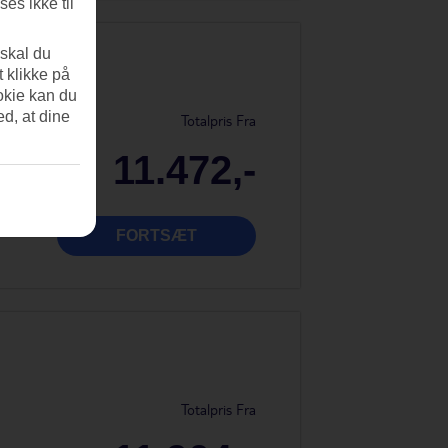
es ikke til
 skal du
t klikke på
okie kan du
ed, at dine
Totalpris Fra
11.472,-
FORTSÆT
Totalpris Fra