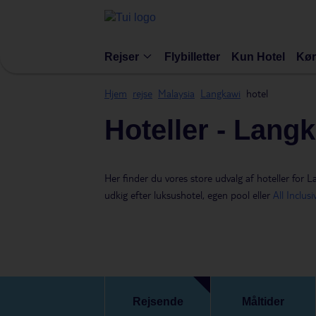
Rejser
Flybilletter
Kun Hotel
Kør
Hjem
rejse
Malaysia
Langkawi
hotel
Hoteller - Lang
Her finder du vores store udvalg af hoteller for L
udkig efter luksushotel, egen pool eller
All Inclusi
Rejsende
Måltider