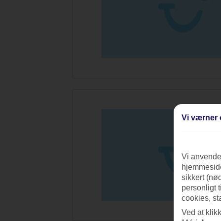
Vi værner 
Vi anvender
hjemmeside
sikkert (nø
personligt 
cookies, st
Ved at klik