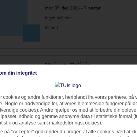
man 07. dec. 2026 - 7 nætter
Ingen måltider
Billund
Maison Ortigia
om din integritet
i
Siracusa, Sicilien, Italien
lør 28. nov. 2026 - 7 nætter
 cookies og andre funktioner, heriblandt fra vores partnere, på 
. Nogle er nødvendige for, at vores hjemmeside fungerer pålide
Morgenmad
dvendige cookies). Andre hjælper os med at forbedre din oplevel
Billund
tilpasset indhold og gemme anonyme data til statistiske formål (f
atistik og analyse samt markedsføringscookies).
ke på "Accepter" godkender du brugen af alle cookies. Ved at kl