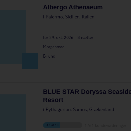
Albergo Athenaeum
i
Palermo, Sicilien, Italien
tor 29. okt. 2026 - 8 nætter
Morgenmad
Billund
BLUE STAR Doryssa Seasid
Resort
i
Pythagorion, Samos, Grækenland
1761 kundevurderinger
4.3 af 10