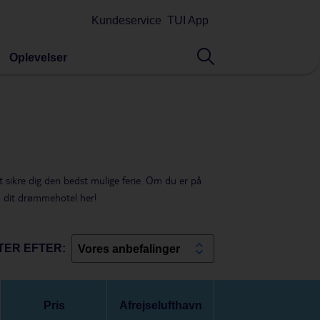
Kundeservice
TUI App
Oplevelser
at sikre dig den bedst mulige ferie. Om du er på
ind dit drømmehotel her!
TER EFTER:
Vores anbefalinger
Pris
Afrejselufthavn