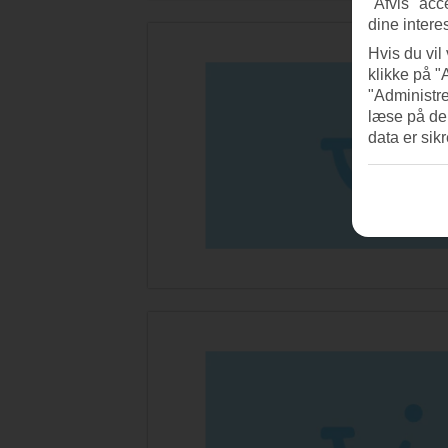
"Afvis" acc
dine intere
Hvis du vil
klikke på "
"Administre
læse på de
data er sik