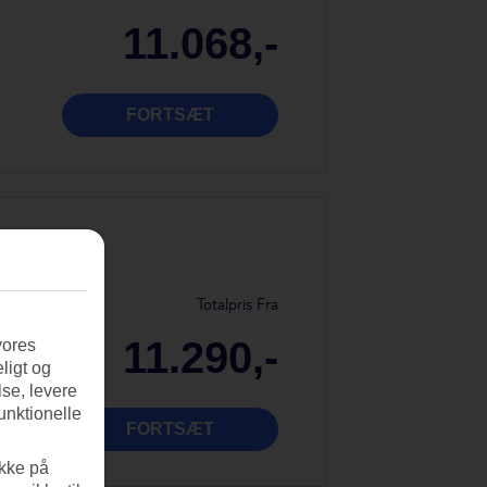
11.068,-
FORTSÆT
Totalpris Fra
11.290,-
vores
ligt og
se, levere
unktionelle
FORTSÆT
ikke på