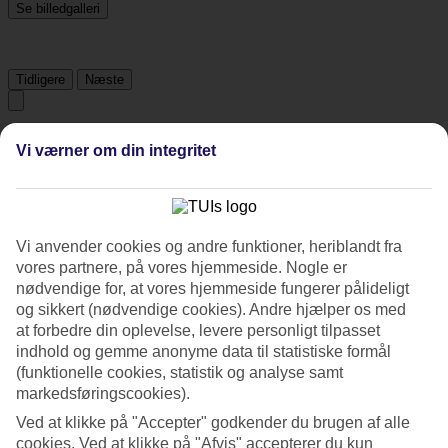
Se billedgalleri
Tidligere
Næste
Tripadvisor
Vi værner om din integritet
3.9/5
Vurdering af
3.9 / 5
fra
320 anmeldelser
Vi anvender cookies og andre funktioner, heriblandt fra
vores partnere, på vores hjemmeside. Nogle er
Renlighed
nødvendige for, at vores hjemmeside fungerer pålideligt
4.3/5
Beliggenhed
og sikkert (nødvendige cookies). Andre hjælper os med
3.5/5
at forbedre din oplevelse, levere personligt tilpasset
Værelserne
indhold og gemme anonyme data til statistiske formål
4/5
(funktionelle cookies, statistik og analyse samt
Service
markedsføringscookies).
4.2/5
Søvnkvalitet
Ved at klikke på "Accepter" godkender du brugen af alle
3.7/5
cookies. Ved at klikke på "Afvis" accepterer du kun