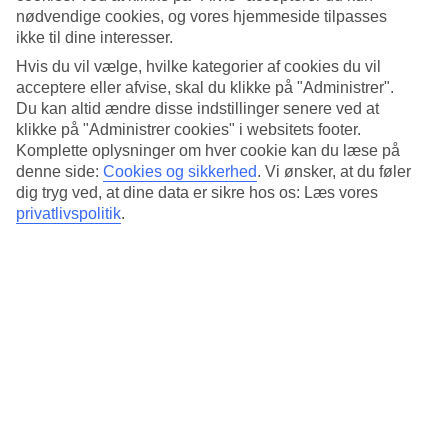
Standard
nødvendige cookies, og vores hjemmeside tilpasses
4.1/5
ikke til dine interesser.
Om hotellet
Hvis du vil vælge, hvilke kategorier af cookies du vil
acceptere eller afvise, skal du klikke på "Administrer".
4*
Du kan altid ændre disse indstillinger senere ved at
Officiel kategori
klikke på "Administrer cookies" i websitets footer.
Komplette oplysninger om hver cookie kan du læse på
Det 4-stjernede hotel Latinum i Rome er et hotel med bar,
denne side:
Cookies og sikkerhed
.
Vi ønsker, at du føler
morgenmadsbuffet og WiFi. Der er parkeringsmuligheder i omådet.
dig tryg ved, at dine data er sikre hos os: Læs vores
Hotellet blev senest renoveret år 2019. Følgende kreditkort
accepteres på hotellet: American Express, Mastercard og Visa.
privatlivspolitik
.
Kort om hotellet
Bar
Ja
Gennemsnitsvejr i Rom
Tidligere
Jan