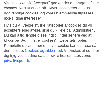
Standard
Ved at klikke på "Accepter" godkender du brugen af alle
4.4/5
cookies. Ved at klikke på "Afvis" accepterer du kun
nødvendige cookies, og vores hjemmeside tilpasses
Om hotellet
ikke til dine interesser.
Hvis du vil vælge, hvilke kategorier af cookies du vil
5*
Officiel kategori
acceptere eller afvise, skal du klikke på "Administrer".
Du kan altid ændre disse indstillinger senere ved at
Elegant i den gamle by
klikke på "Administrer cookies" i websitets footer.
Komplette oplysninger om hver cookie kan du læse på
Hotel d'Inghilterra Roma - Starhotels Collezione ligger i Roms
denne side:
Cookies og sikkerhed
.
Vi ønsker, at du føler
gamle bydel. Hotellet er smagfuldt indrettet og har en restaurant med
dig tryg ved, at dine data er sikre hos os: Læs vores
udendørs servering, hvor du kan nyde noget godt at spise eller
privatlivspolitik
.
drikke. Her bor du tæt på byens luksuriøse butikker, historiske
seværdigheder og i gåafstand til Pantheon og Piazza Navona.
Nærmeste station: Barberini.
På hotellet findes:
24 timers reception
Restaurant og bar
Bagageopbevaringslokale
Vaskeservice