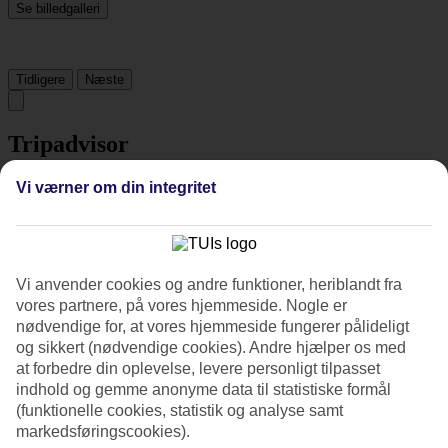
Se billedgalleri
Tidligere
Næste
Tripadvisor
Vi værner om din integritet
4.8/5
Vurdering af
4.8 / 5
fra
41 anmeldelser
Renlighed
Vi anvender cookies og andre funktioner, heriblandt fra
4.9/5
vores partnere, på vores hjemmeside. Nogle er
Beliggenhed
4.9/5
nødvendige for, at vores hjemmeside fungerer pålideligt
Værelserne
og sikkert (nødvendige cookies). Andre hjælper os med
4.7/5
at forbedre din oplevelse, levere personligt tilpasset
Service
indhold og gemme anonyme data til statistiske formål
4.9/5
(funktionelle cookies, statistik og analyse samt
Søvnkvalitet
markedsføringscookies).
4.7/5